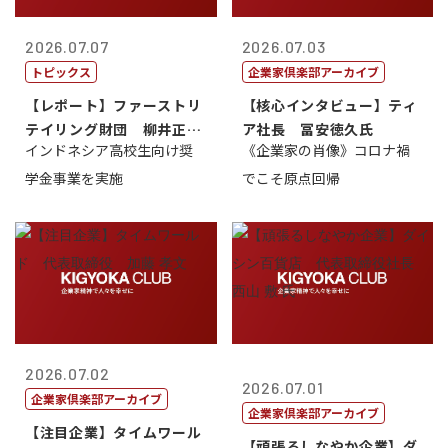
2026.07.07
2026.07.03
トピックス
企業家倶楽部アーカイブ
【レポート】ファーストリ
【核心インタビュー】ティ
テイリング財団 柳井正
ア社長 冨安徳久氏
インドネシア高校生向け奨
《企業家の肖像》コロナ禍
理事長
学金事業を実施
でこそ原点回帰
2026.07.02
2026.07.01
企業家倶楽部アーカイブ
企業家倶楽部アーカイブ
【注目企業】タイムワール
【頑張るしなやか企業】ダ