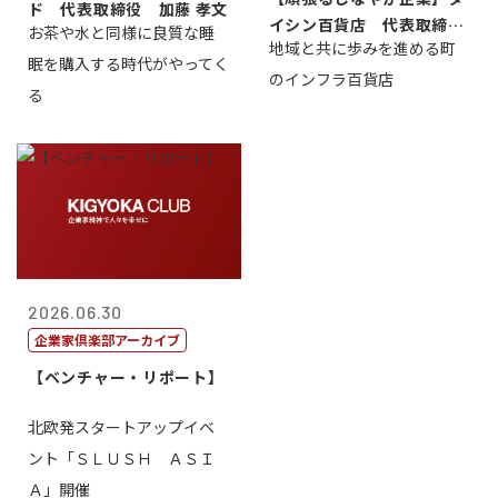
ド 代表取締役 加藤 孝文
イシン百貨店 代表取締役
お茶や水と同様に良質な睡
地域と共に歩みを進める町
社長 西山 ...
眠を購入する時代がやってく
のインフラ百貨店
る
2026.06.30
企業家倶楽部アーカイブ
【ベンチャー・リポート】
北欧発スタートアップイベ
ント「ＳＬＵＳＨ ＡＳＩ
Ａ」開催