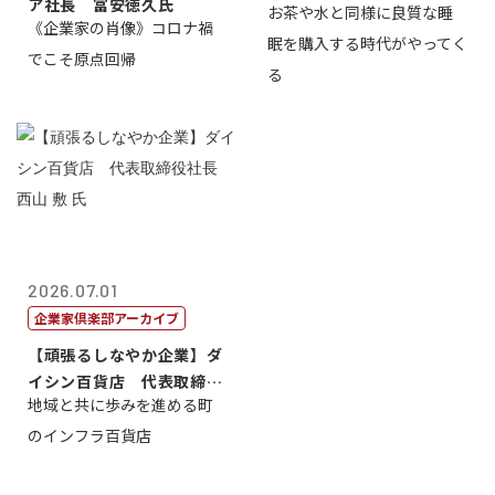
ア社長 冨安徳久氏
お茶や水と同様に良質な睡
《企業家の肖像》コロナ禍
眠を購入する時代がやってく
でこそ原点回帰
る
2026.07.01
企業家倶楽部アーカイブ
【頑張るしなやか企業】ダ
イシン百貨店 代表取締役
地域と共に歩みを進める町
社長 西山 ...
のインフラ百貨店