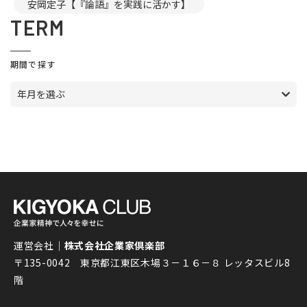
安岡定子【『論語』を実践に活かす】
TERM
期間で探す
年月を選ぶ
運営会社｜
株式会社企業家倶楽部
〒135-0042 東京都江東区木場３－１６－８ レッタスビル8
階