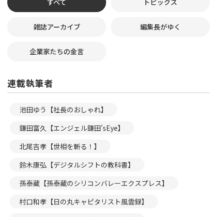
すべて
トピックス
雑誌アーカイブ
編集長がゆく
企業家たちの金言
連載執筆者
池田ゆう【社長のおしゃれ】
鎌田富久【エンジェル鎌田’sEye】
北尾吉孝【世相を斬る！】
鈴木康弘【デジタルシフトの教科書】
孫泰蔵【孫泰蔵のシリコンバレーエクスプレス】
村口和孝【日の丸キャピタリスト風雲録】