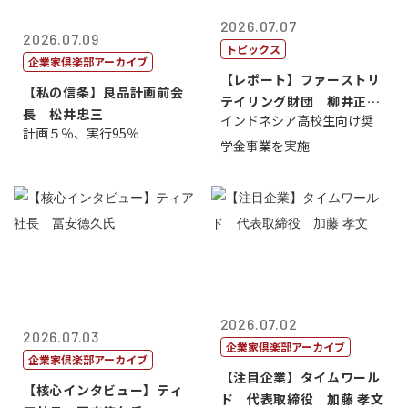
2026.07.07
2026.07.09
トピックス
企業家倶楽部アーカイブ
【レポート】ファーストリ
【私の信条】良品計画前会
テイリング財団 柳井正
長 松井忠三
インドネシア高校生向け奨
理事長
計画５％、実行95％
学金事業を実施
2026.07.02
2026.07.03
企業家倶楽部アーカイブ
企業家倶楽部アーカイブ
【注目企業】タイムワール
【核心インタビュー】ティ
ド 代表取締役 加藤 孝文