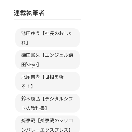
連載執筆者
池田ゆう【社長のおしゃ
れ】
鎌田富久【エンジェル鎌
田’sEye】
北尾吉孝【世相を斬
る！】
鈴木康弘【デジタルシフ
トの教科書】
孫泰蔵【孫泰蔵のシリコ
ンバレーエクスプレス】