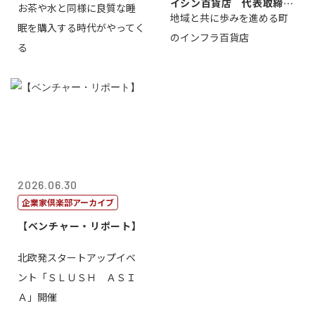
イシン百貨店 代表取締役
お茶や水と同様に良質な睡
地域と共に歩みを進める町
社長 西山 ...
眠を購入する時代がやってく
のインフラ百貨店
る
2026.06.30
企業家倶楽部アーカイブ
【ベンチャー・リポート】
北欧発スタートアップイベ
ント「ＳＬＵＳＨ ＡＳＩ
Ａ」開催