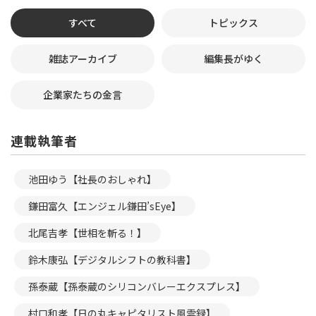
すべて
トピックス
雑誌アーカイブ
編集長がゆく
企業家たちの金言
連載執筆者
池田ゆう【社長のおしゃれ】
鎌田富久【エンジェル鎌田’sEye】
北尾吉孝【世相を斬る！】
鈴木康弘【デジタルシフトの教科書】
孫泰蔵【孫泰蔵のシリコンバレーエクスプレス】
村口和孝【日の丸キャピタリスト風雲録】