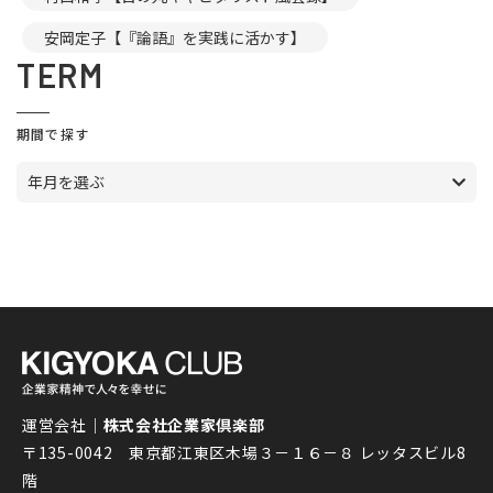
安岡定子【『論語』を実践に活かす】
TERM
期間で探す
年月を選ぶ
運営会社｜
株式会社企業家倶楽部
〒135-0042 東京都江東区木場３－１６－８ レッタスビル8
階