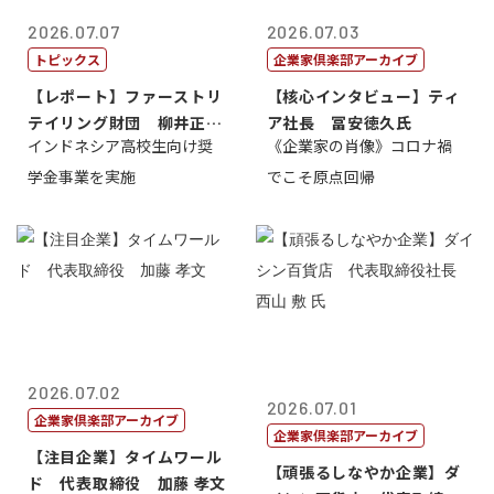
2026.07.07
2026.07.03
トピックス
企業家倶楽部アーカイブ
【レポート】ファーストリ
【核心インタビュー】ティ
テイリング財団 柳井正
ア社長 冨安徳久氏
インドネシア高校生向け奨
《企業家の肖像》コロナ禍
理事長
学金事業を実施
でこそ原点回帰
2026.07.02
2026.07.01
企業家倶楽部アーカイブ
企業家倶楽部アーカイブ
【注目企業】タイムワール
【頑張るしなやか企業】ダ
ド 代表取締役 加藤 孝文