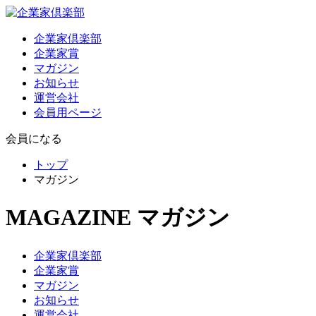
企業家倶楽部
企業家賞
マガジン
お知らせ
運営会社
会員用ページ
会員になる
トップ
マガジン
MAGAZINE
マガジン
企業家倶楽部
企業家賞
マガジン
お知らせ
運営会社