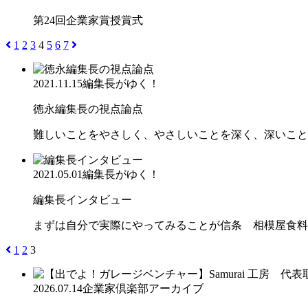
第24回企業家賞授賞式
1
2
3
4
5
6
7
2021.11.15
編集長がゆく！
徳永編集長の視点論点
難しいことをやさしく、やさしいことを深く、深いこと
2021.05.01
編集長がゆく！
編集長インタビュー
まずは自分で実際にやってみることが信条 相模屋食料
1
2
3
2026.07.14
企業家倶楽部アーカイブ