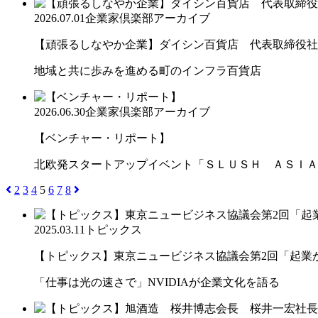
2026.07.01
企業家倶楽部アーカイブ
【頑張るしなやか企業】ダイシン百貨店 代表取締役社長 
地域と共に歩みを進める町のインフラ百貨店
2026.06.30
企業家倶楽部アーカイブ
【ベンチャー・リポート】
北欧発スタートアップイベント「ＳＬＵＳＨ ＡＳＩＡ
2
3
4
5
6
7
8
2025.03.11
トピックス
【トピックス】東京ニュービジネス協議会第2回「起業から
「仕事は光の速さで」NVIDIAが企業文化を語る