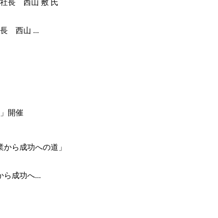
西山 ...
」開催
成功へ...