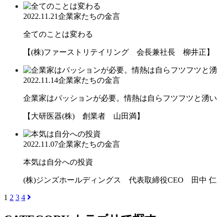
2022.11.21
企業家たちの金言
全てのことは変わる
【(株)ファーストリテイリング 会長兼社長 柳井正】
2022.11.14
企業家たちの金言
企業家はパッションが必要。情熱は自らフツフツと湧いて
【大研医器(株) 創業者 山田満】
2022.11.07
企業家たちの金言
本気は自分への投資
(株)ジンズホールディングス 代表取締役CEO 田中 仁
1
2
3
4