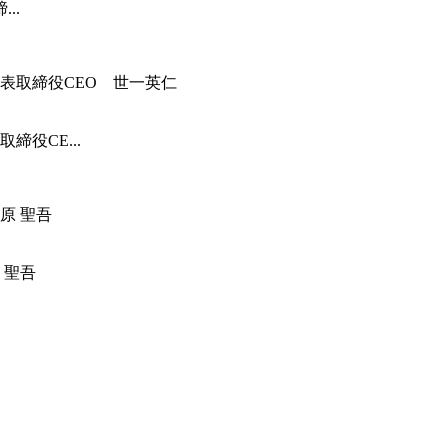
..
役CE...
 聖吾