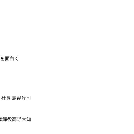
を面白く
 社長 鳥越淳司