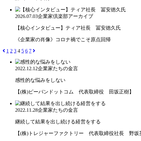
2026.07.03
企業家倶楽部アーカイブ
【核心インタビュー】ティア社長 冨安徳久氏
《企業家の肖像》コロナ禍でこそ原点回帰
1
2
3
4
5
6
7
2022.12.12
企業家たちの金言
感性的な悩みをしない
【(株)ピーバンドットコム 代表取締役 田坂正樹】
2022.11.28
企業家たちの金言
継続して結果を出し続ける経営をする
【(株)トレジャーファクトリー 代表取締役社長 野坂