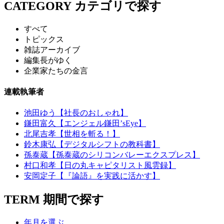
CATEGORY
カテゴリで探す
すべて
トピックス
雑誌アーカイブ
編集長がゆく
企業家たちの金言
連載執筆者
池田ゆう【社長のおしゃれ】
鎌田富久【エンジェル鎌田’sEye】
北尾吉孝【世相を斬る！】
鈴木康弘【デジタルシフトの教科書】
孫泰蔵【孫泰蔵のシリコンバレーエクスプレス】
村口和孝【日の丸キャピタリスト風雲録】
安岡定子【『論語』を実践に活かす】
TERM
期間で探す
年月を選ぶ