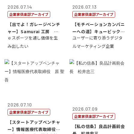
2026.07.14
2026.07.13
企業家倶楽部アーカイブ
企業家倶楽部アーカイブ
【出でよ！ガレージベンチ
【モチベーションカンパニ
ャー】Samurai 工房 代
ーへの道】キュービック代
ｅスポーツを通し価値を生
ユーザーに寄り添うデジタ
表取締...
表取締役CE...
み出したい
ルマーケティング企業
2026.07.10
2026.07.09
企業家倶楽部アーカイブ
企業家倶楽部アーカイブ
【スタートアップベンチャ
【私の信条】良品計画前会
ー】情報医療代表取締役
長 松井忠三