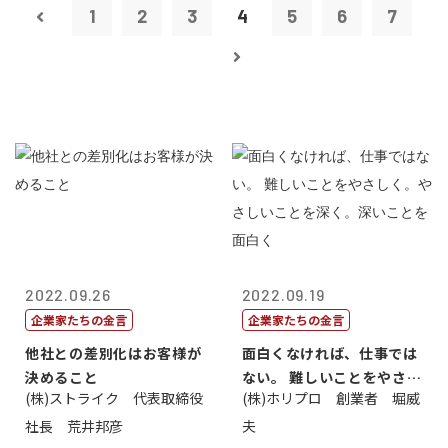
1
2
3
4
5
6
7
2022.09.26
2022.09.19
企業家たちの金言
企業家たちの金言
他社との差別化はお客様が
面白くなければ、仕事では
決めること
ない。 難しいことをやさし
(株)ストライク 代表取締役
(株)ホリプロ 創業者 堀威
く。やさし...
社長 荒井邦彦
夫