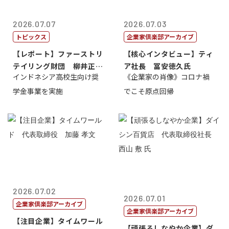
2026.07.07
2026.07.03
トピックス
企業家倶楽部アーカイブ
【レポート】ファーストリ
【核心インタビュー】ティ
テイリング財団 柳井正
ア社長 冨安徳久氏
インドネシア高校生向け奨
《企業家の肖像》コロナ禍
理事長
学金事業を実施
でこそ原点回帰
2026.07.02
2026.07.01
企業家倶楽部アーカイブ
企業家倶楽部アーカイブ
【注目企業】タイムワール
【頑張るしなやか企業】ダ