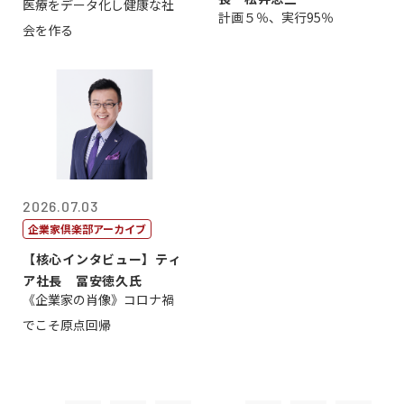
医療をデータ化し健康な社
原 聖吾
計画５％、実行95％
会を作る
2026.07.03
企業家倶楽部アーカイブ
【核心インタビュー】ティ
ア社長 冨安徳久氏
《企業家の肖像》コロナ禍
でこそ原点回帰