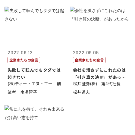
2022.09.12
2022.09.05
企業家たちの金言
企業家たちの金言
失敗して転んでもタダでは
会社を潰さずにこれたのは
起きない
「引き算の決断」があった
(株)ディー・エヌ・エー 創
松井証券(株) 第4代社長
から
業者 南場智子
松井道夫