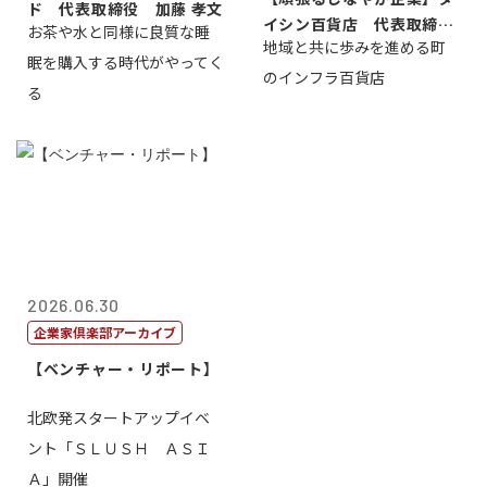
ド 代表取締役 加藤 孝文
イシン百貨店 代表取締役
お茶や水と同様に良質な睡
地域と共に歩みを進める町
社長 西山 ...
眠を購入する時代がやってく
のインフラ百貨店
る
2026.06.30
企業家倶楽部アーカイブ
【ベンチャー・リポート】
北欧発スタートアップイベ
ント「ＳＬＵＳＨ ＡＳＩ
Ａ」開催