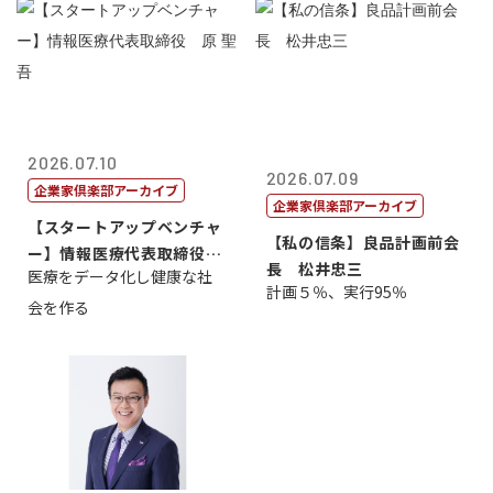
2026.07.10
2026.07.09
企業家倶楽部アーカイブ
企業家倶楽部アーカイブ
【スタートアップベンチャ
【私の信条】良品計画前会
ー】情報医療代表取締役
長 松井忠三
医療をデータ化し健康な社
原 聖吾
計画５％、実行95％
会を作る