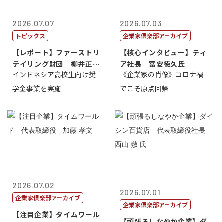
2026.07.07
2026.07.03
トピックス
企業家倶楽部アーカイブ
【レポート】ファーストリ
【核心インタビュー】ティ
テイリング財団 柳井正
ア社長 冨安徳久氏
インドネシア高校生向け奨
《企業家の肖像》コロナ禍
理事長
学金事業を実施
でこそ原点回帰
2026.07.02
2026.07.01
企業家倶楽部アーカイブ
企業家倶楽部アーカイブ
【注目企業】タイムワール
【頑張るしなやか企業】ダ