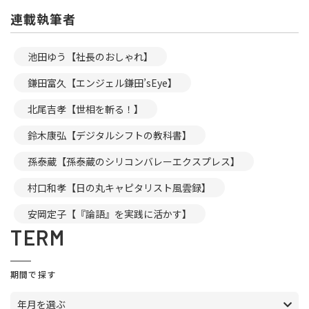
連載執筆者
池田ゆう【社長のおしゃれ】
鎌田富久【エンジェル鎌田’sEye】
北尾吉孝【世相を斬る！】
鈴木康弘【デジタルシフトの教科書】
孫泰蔵【孫泰蔵のシリコンバレーエクスプレス】
村口和孝【日の丸キャピタリスト風雲録】
安岡定子【『論語』を実践に活かす】
TERM
期間で探す
年月を選ぶ