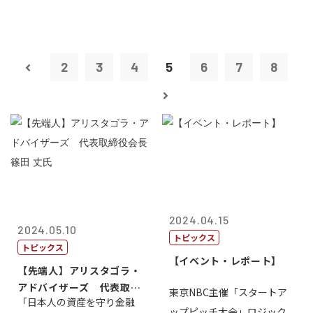
2
3
4
5
6
7
8
2024.04.15
2024.05.10
トピックス
トピックス
【イベント・レポート】
【先端人】アリスタゴラ・
アドバイザーズ 代表取締
東京NBC主催「スタートア
「日本人の資産を守り金融
役会長 篠田...
ップピッチ大会」ロジック