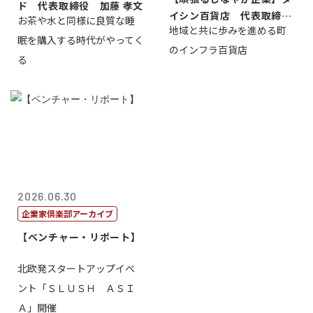
ド 代表取締役 加藤 孝文
イシン百貨店 代表取締役
お茶や水と同様に良質な睡
地域と共に歩みを進める町
社長 西山 ...
眠を購入する時代がやってく
のインフラ百貨店
る
2026.06.30
企業家倶楽部アーカイブ
【ベンチャー・リポート】
北欧発スタートアップイベ
ント「ＳＬＵＳＨ ＡＳＩ
Ａ」開催