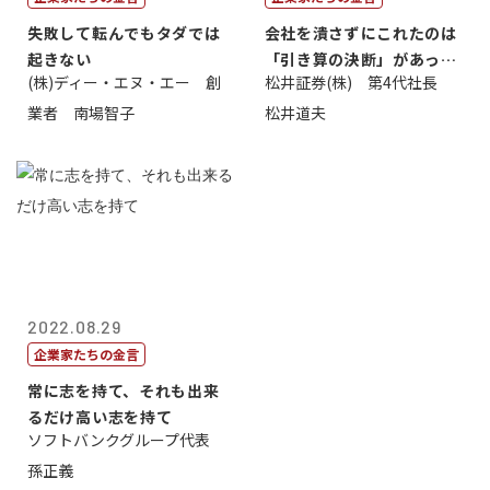
失敗して転んでもタダでは
会社を潰さずにこれたのは
起きない
「引き算の決断」があった
(株)ディー・エヌ・エー 創
松井証券(株) 第4代社長
から
業者 南場智子
松井道夫
2022.08.29
企業家たちの金言
常に志を持て、それも出来
るだけ高い志を持て
ソフトバンクグループ代表
孫正義