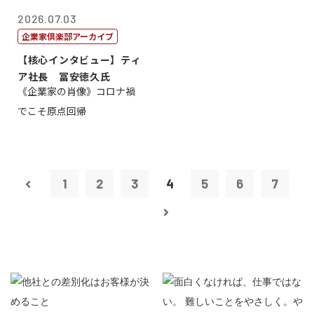
2026.07.03
企業家倶楽部アーカイブ
【核心インタビュー】ティ
ア社長 冨安徳久氏
《企業家の肖像》コロナ禍
でこそ原点回帰
1
2
3
4
5
6
7