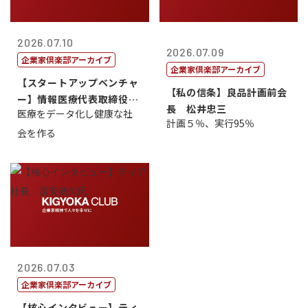
2026.07.10
2026.07.09
企業家倶楽部アーカイブ
企業家倶楽部アーカイブ
【スタートアップベンチャ
【私の信条】良品計画前会
ー】情報医療代表取締役
長 松井忠三
医療をデータ化し健康な社
原 聖吾
計画５％、実行95％
会を作る
2026.07.03
企業家倶楽部アーカイブ
【核心インタビュー】ティ