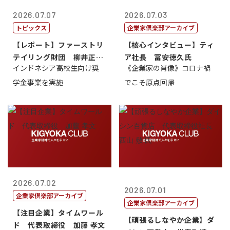
2026.07.07
2026.07.03
トピックス
企業家倶楽部アーカイブ
【レポート】ファーストリ
【核心インタビュー】ティ
テイリング財団 柳井正
ア社長 冨安徳久氏
インドネシア高校生向け奨
《企業家の肖像》コロナ禍
理事長
学金事業を実施
でこそ原点回帰
2026.07.02
2026.07.01
企業家倶楽部アーカイブ
企業家倶楽部アーカイブ
【注目企業】タイムワール
【頑張るしなやか企業】ダ
ド 代表取締役 加藤 孝文