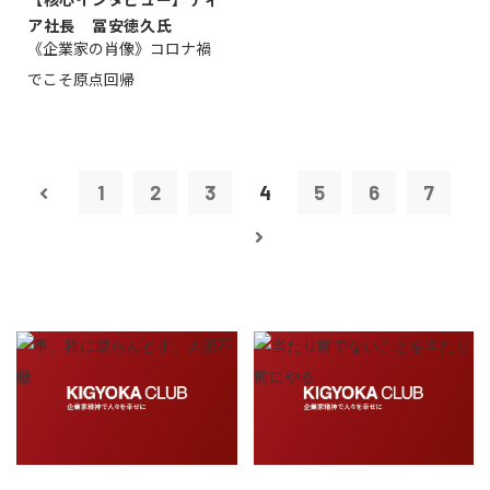
ア社長 冨安徳久氏
《企業家の肖像》コロナ禍
でこそ原点回帰
1
2
3
4
5
6
7