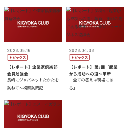
2026.05.16
2026.04.06
トピックス
トピックス
【レポート】企業家倶楽部
【レポート】第3回「起業
会員勉強会
から成功への道～革新―挑
長崎にジャパネットたかたを
「全ての答えは現場にあ
戦の先にある...
訪ねて～視察訪問記
る」