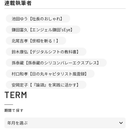
連載執筆者
池田ゆう【社長のおしゃれ】
鎌田富久【エンジェル鎌田’sEye】
北尾吉孝【世相を斬る！】
鈴木康弘【デジタルシフトの教科書】
孫泰蔵【孫泰蔵のシリコンバレーエクスプレス】
村口和孝【日の丸キャピタリスト風雲録】
安岡定子【『論語』を実践に活かす】
TERM
期間で探す
年月を選ぶ