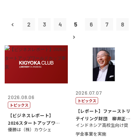
2
3
4
5
6
7
8
2026.07.07
2026.08.06
トピックス
トピックス
【レポート】ファーストリ
【ビジネスレポート】
テイリング財団 柳井正
2026スタートアップワー
インドネシア高校生向け奨
理事長
優勝は（株）カウシェ
ルドカップ東京
学金事業を実施