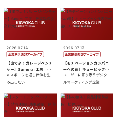
2026.07.14
2026.07.13
企業家倶楽部アーカイブ
企業家倶楽部アーカイブ
【出でよ！ガレージベンチ
【モチベーションカンパニ
ャー】Samurai 工房 代
ーへの道】キュービック代
ｅスポーツを通し価値を生
ユーザーに寄り添うデジタ
表取締...
表取締役CE...
み出したい
ルマーケティング企業