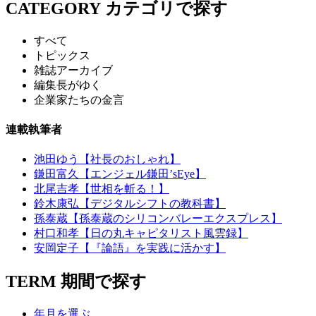
CATEGORY
カテゴリで探す
すべて
トピックス
雑誌アーカイブ
編集長がゆく
企業家たちの金言
連載執筆者
池田ゆう【社長のおしゃれ】
鎌田富久【エンジェル鎌田’sEye】
北尾吉孝【世相を斬る！】
鈴木康弘【デジタルシフトの教科書】
孫泰蔵【孫泰蔵のシリコンバレーエクスプレス】
村口和孝【日の丸キャピタリスト風雲録】
安岡定子【『論語』を実践に活かす】
TERM
期間で探す
年月を選ぶ