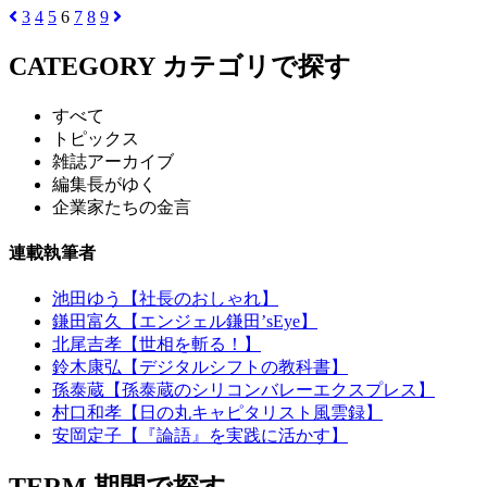
3
4
5
6
7
8
9
CATEGORY
カテゴリで探す
すべて
トピックス
雑誌アーカイブ
編集長がゆく
企業家たちの金言
連載執筆者
池田ゆう【社長のおしゃれ】
鎌田富久【エンジェル鎌田’sEye】
北尾吉孝【世相を斬る！】
鈴木康弘【デジタルシフトの教科書】
孫泰蔵【孫泰蔵のシリコンバレーエクスプレス】
村口和孝【日の丸キャピタリスト風雲録】
安岡定子【『論語』を実践に活かす】