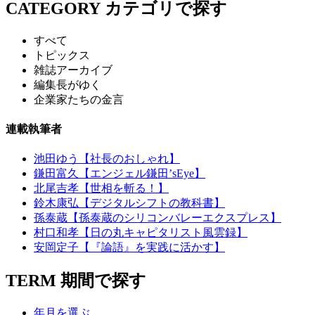
CATEGORY
カテゴリで探す
すべて
トピックス
雑誌アーカイブ
編集長がゆく
企業家たちの金言
連載執筆者
池田ゆう【社長のおしゃれ】
鎌田富久【エンジェル鎌田’sEye】
北尾吉孝【世相を斬る！】
鈴木康弘【デジタルシフトの教科書】
孫泰蔵【孫泰蔵のシリコンバレーエクスプレス】
村口和孝【日の丸キャピタリスト風雲録】
安岡定子【『論語』を実践に活かす】
TERM
期間で探す
年月を選ぶ