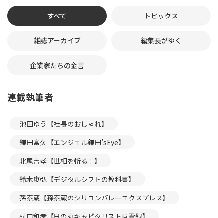
すべて
トピックス
雑誌アーカイブ
編集長がゆく
企業家たちの金言
連載執筆者
池田ゆう【社長のおしゃれ】
鎌田富久【エンジェル鎌田’sEye】
北尾吉孝【世相を斬る！】
鈴木康弘【デジタルシフトの教科書】
孫泰蔵【孫泰蔵のシリコンバレーエクスプレス】
村口和孝【日の丸キャピタリスト風雲録】