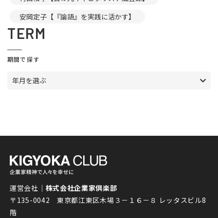
安岡定子【『論語』を実践に活かす】
TERM
期間で探す
年月を選ぶ
運営会社｜
株式会社企業家倶楽部
〒135-0042 東京都江東区木場３－１６－８ レッタスビル8
階