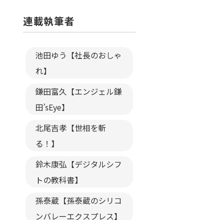
連載執筆者
池田ゆう【社長のおしゃ
れ】
鎌田富久【エンジェル鎌
田’sEye】
北尾吉孝【世相を斬
る！】
鈴木康弘【デジタルシフ
トの教科書】
孫泰蔵【孫泰蔵のシリコ
ンバレーエクスプレス】