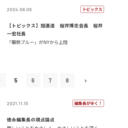
トピックス
2024.06.09
【トピックス】旭酒造 桜井博志会長 桜井
一宏社長
「獺祭ブルー」がNYから上陸
4
5
6
7
8
編集長がゆく！
2021.11.15
徳永編集長の視点論点