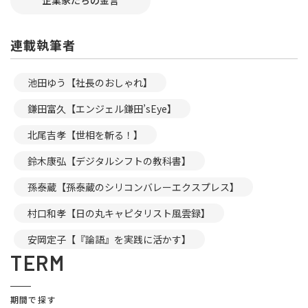
企業家たちの金言
連載執筆者
池田ゆう【社長のおしゃれ】
鎌田富久【エンジェル鎌田’sEye】
北尾吉孝【世相を斬る！】
鈴木康弘【デジタルシフトの教科書】
孫泰蔵【孫泰蔵のシリコンバレーエクスプレス】
村口和孝【日の丸キャピタリスト風雲録】
安岡定子【『論語』を実践に活かす】
TERM
期間で探す