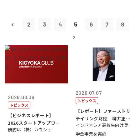
2
3
4
5
6
7
8
2026.07.07
2026.08.06
トピックス
トピックス
【レポート】ファーストリ
【ビジネスレポート】
テイリング財団 柳井正
2026スタートアップワー
インドネシア高校生向け奨
理事長
優勝は（株）カウシェ
ルドカップ東京
学金事業を実施