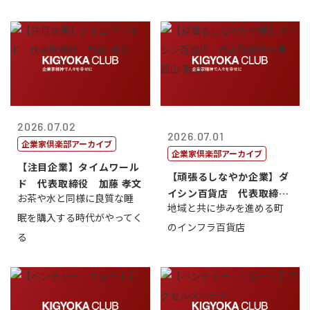
2026.07.02
2026.07.01
企業家倶楽部アーカイブ
企業家倶楽部アーカイブ
【注目企業】タイムワール
【頑張るしなやか企業】ダ
ド 代表取締役 加藤 孝文
イシン百貨店 代表取締役
お茶や水と同様に良質な睡
地域と共に歩みを進める町
社長 西山 ...
眠を購入する時代がやってく
のインフラ百貨店
る