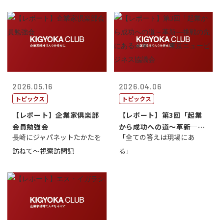
2026.05.16
2026.04.06
トピックス
トピックス
【レポート】企業家倶楽部
【レポート】第3回「起業
会員勉強会
から成功への道～革新―挑
長崎にジャパネットたかたを
「全ての答えは現場にあ
戦の先にある...
訪ねて～視察訪問記
る」