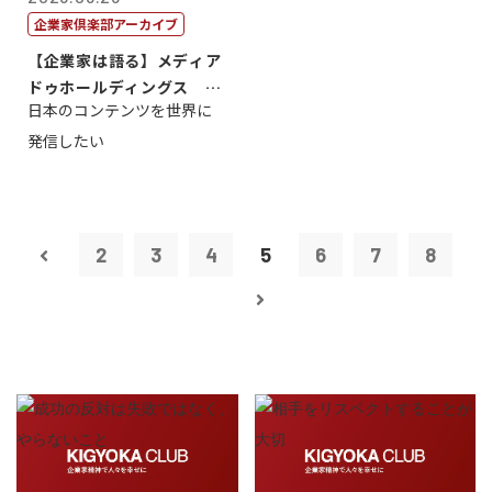
企業家倶楽部アーカイブ
【企業家は語る】メディア
ドゥホールディングス 代
日本のコンテンツを世界に
表取締役社長...
発信したい
2
3
4
5
6
7
8