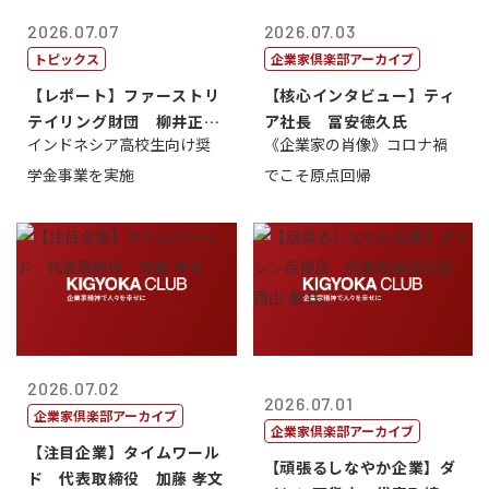
2026.07.07
2026.07.03
トピックス
企業家倶楽部アーカイブ
【レポート】ファーストリ
【核心インタビュー】ティ
テイリング財団 柳井正
ア社長 冨安徳久氏
インドネシア高校生向け奨
《企業家の肖像》コロナ禍
理事長
学金事業を実施
でこそ原点回帰
2026.07.02
2026.07.01
企業家倶楽部アーカイブ
企業家倶楽部アーカイブ
【注目企業】タイムワール
【頑張るしなやか企業】ダ
ド 代表取締役 加藤 孝文