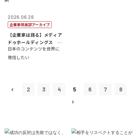
2026.06.26
企業家倶楽部アーカイブ
【企業家は語る】メディア
ドゥホールディングス 代
日本のコンテンツを世界に
表取締役社長...
発信したい
2
3
4
5
6
7
8