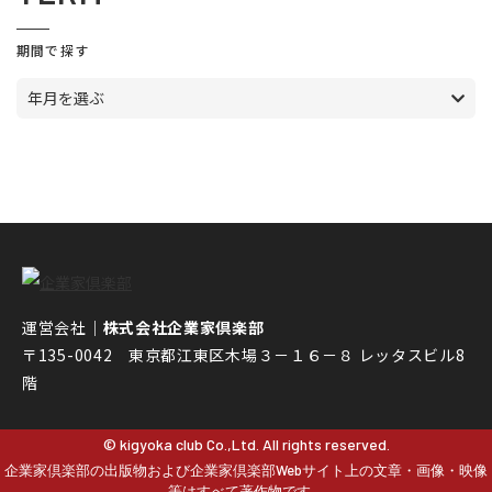
期間で探す
年月を選ぶ
運営会社｜
株式会社企業家倶楽部
〒135-0042 東京都江東区木場３－１６－８ レッタスビル8
階
© kigyoka club Co.,Ltd. All rights reserved.
企業家倶楽部の出版物および企業家倶楽部Webサイト上の文章・画像・映像
等はすべて著作物です。