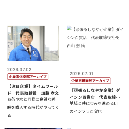
2026.07.02
2026.07.01
企業家倶楽部アーカイブ
企業家倶楽部アーカイブ
【注目企業】タイムワール
【頑張るしなやか企業】ダ
ド 代表取締役 加藤 孝文
イシン百貨店 代表取締役
お茶や水と同様に良質な睡
地域と共に歩みを進める町
社長 西山 ...
眠を購入する時代がやってく
のインフラ百貨店
る