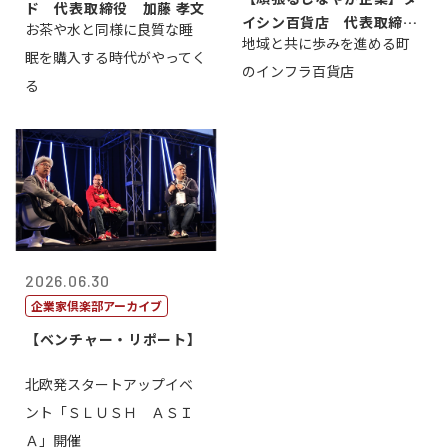
ド 代表取締役 加藤 孝文
イシン百貨店 代表取締役
お茶や水と同様に良質な睡
地域と共に歩みを進める町
社長 西山 ...
眠を購入する時代がやってく
のインフラ百貨店
る
2026.06.30
企業家倶楽部アーカイブ
【ベンチャー・リポート】
北欧発スタートアップイベ
ント「ＳＬＵＳＨ ＡＳＩ
Ａ」開催