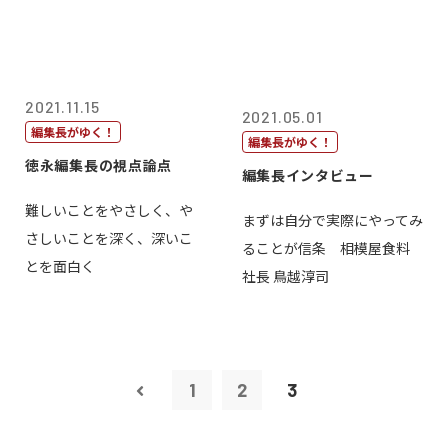
2021.11.15
2021.05.01
編集長がゆく！
編集長がゆく！
徳永編集長の視点論点
編集長インタビュー
難しいことをやさしく、や
まずは自分で実際にやってみ
さしいことを深く、深いこ
ることが信条 相模屋食料
とを面白く
社長 鳥越淳司
1
2
3