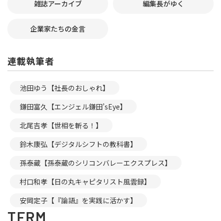
雑誌アーカイブ
編集長がゆく
企業家たちの金言
連載執筆者
池田ゆう【社長のおしゃれ】
鎌田富久【エンジェル鎌田’sEye】
北尾吉孝【世相を斬る！】
鈴木康弘【デジタルシフトの教科書】
孫泰蔵【孫泰蔵のシリコンバレーエクスプレス】
村口和孝【日の丸キャピタリスト風雲録】
安岡定子【『論語』を実践に活かす】
TERM