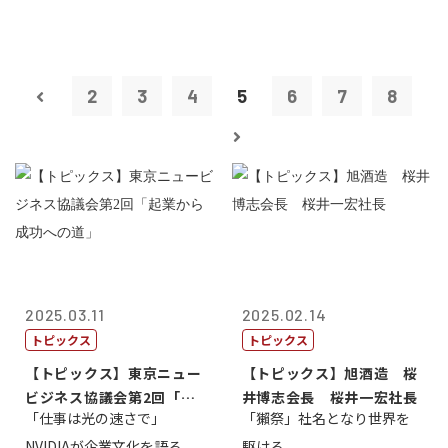
2
3
4
5
6
7
8
2025.03.11
2025.02.14
トピックス
トピックス
【トピックス】東京ニュー
【トピックス】旭酒造 桜
ビジネス協議会第2回「起
井博志会長 桜井一宏社長
「仕事は光の速さで」
「獺祭」社名となり世界を
業から成功へ...
NVIDIAが企業文化を語る
駆ける