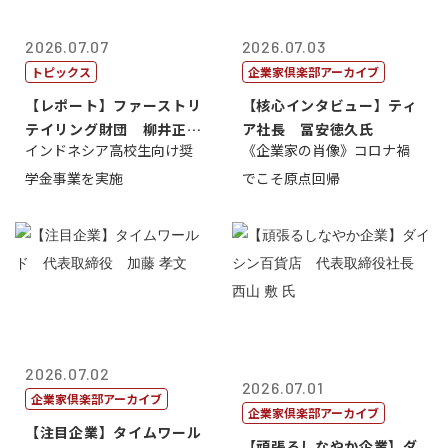
2026.07.07
2026.07.03
トピックス
企業家倶楽部アーカイブ
【レポート】ファーストリ
【核心インタビュー】ティ
テイリング財団 柳井正
ア社長 冨安徳久氏
インドネシア高校生向け奨
《企業家の肖像》コロナ禍
理事長
学金事業を実施
でこそ原点回帰
2026.07.02
2026.07.01
企業家倶楽部アーカイブ
企業家倶楽部アーカイブ
【注目企業】タイムワール
【頑張るしなやか企業】ダ