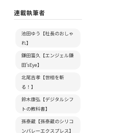
連載執筆者
池田ゆう【社長のおしゃ
れ】
鎌田富久【エンジェル鎌
田’sEye】
北尾吉孝【世相を斬
る！】
鈴木康弘【デジタルシフ
トの教科書】
孫泰蔵【孫泰蔵のシリコ
ンバレーエクスプレス】