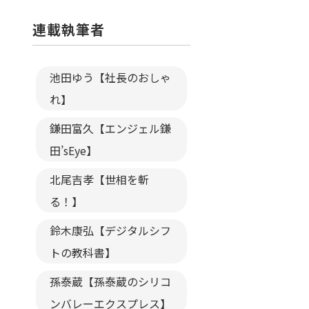
連載執筆者
池田ゆう【社長のおしゃ
れ】
鎌田富久【エンジェル鎌
田’sEye】
北尾吉孝【世相を斬
る！】
鈴木康弘【デジタルシフ
トの教科書】
孫泰蔵【孫泰蔵のシリコ
ンバレーエクスプレス】