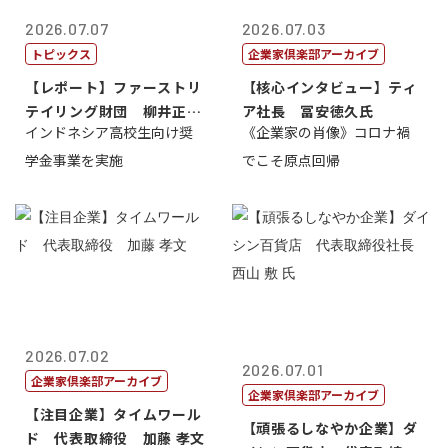
2026.07.07
2026.07.03
トピックス
企業家倶楽部アーカイブ
【レポート】ファーストリ
【核心インタビュー】ティ
テイリング財団 柳井正
ア社長 冨安徳久氏
インドネシア高校生向け奨
《企業家の肖像》コロナ禍
理事長
学金事業を実施
でこそ原点回帰
2026.07.02
2026.07.01
企業家倶楽部アーカイブ
企業家倶楽部アーカイブ
【注目企業】タイムワール
【頑張るしなやか企業】ダ
ド 代表取締役 加藤 孝文