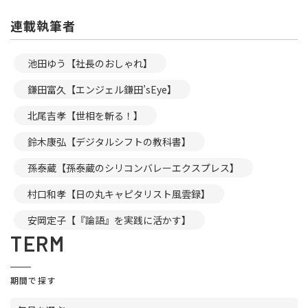
連載執筆者
池田ゆう【社長のおしゃれ】
鎌田富久【エンジェル鎌田’sEye】
北尾吉孝【世相を斬る！】
鈴木康弘【デジタルシフトの教科書】
孫泰蔵【孫泰蔵のシリコンバレーエクスプレス】
村口和孝【日の丸キャピタリスト風雲録】
安岡定子【『論語』を実践に活かす】
TERM
期間で探す