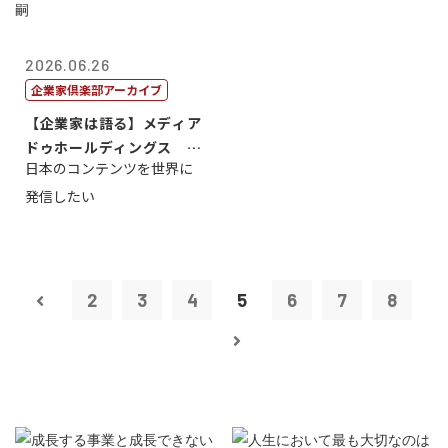
2026.06.26
企業家倶楽部アーカイブ
【企業家は語る】メディア
ドゥホールディングス 代
日本のコンテンツを世界に
表取締役社長...
発信したい
2
3
4
5
6
7
8