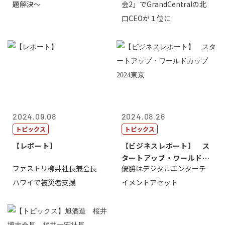
題解決～
会2」でGrandCentralの北
口CEOが１位に
2024.09.08
2024.08.26
トピックス
トピックス
【レポート】
【ビジネスレポート】 ス
タートアップ・ワールドカ
ファストリ柳井社長兼会長
優勝はデジタルエンターテ
ップ2024...
ハワイで被災者支援
イメントアセット