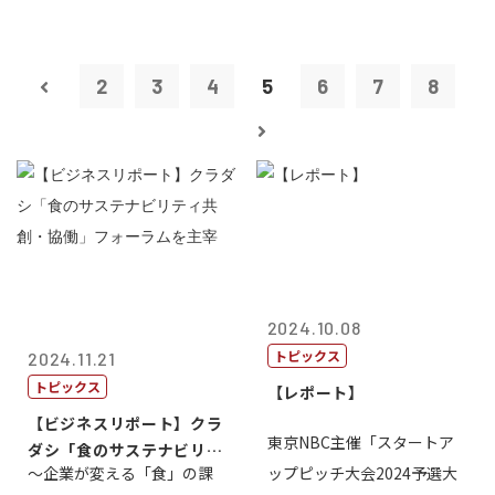
2
3
4
5
6
7
8
2024.10.08
トピックス
2024.11.21
トピックス
【レポート】
【ビジネスリポート】クラ
東京NBC主催「スタートア
ダシ「食のサステナビリテ
～企業が変える「食」の課
ップピッチ大会2024予選大
ィ共創・協働...