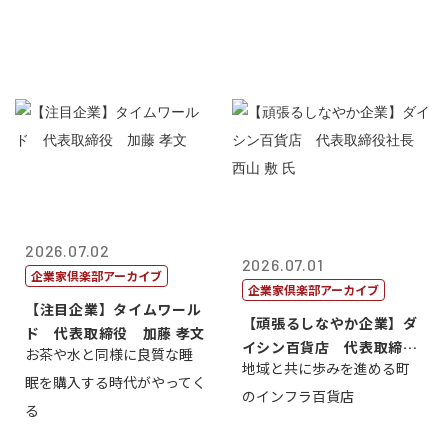
2026.07.02
2026.07.01
企業家倶楽部アーカイブ
企業家倶楽部アーカイブ
【注目企業】タイムワール
【頑張るしなやか企業】ダ
ド 代表取締役 加藤 孝文
イシン百貨店 代表取締役
お茶や水と同様に良質な睡
地域と共に歩みを進める町
社長 西山 ...
眠を購入する時代がやってく
のインフラ百貨店
る