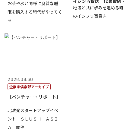
イシン百貨店 代表取締役
お茶や水と同様に良質な睡
地域と共に歩みを進める町
社長 西山 ...
眠を購入する時代がやってく
のインフラ百貨店
る
2026.06.30
企業家倶楽部アーカイブ
【ベンチャー・リポート】
北欧発スタートアップイベ
ント「ＳＬＵＳＨ ＡＳＩ
Ａ」開催