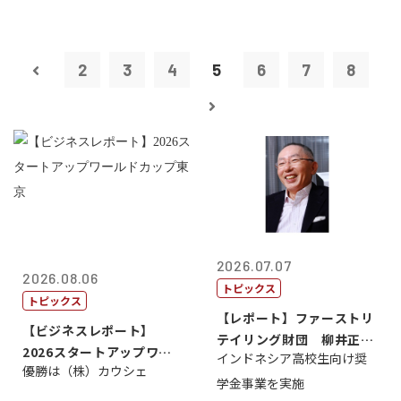
2
3
4
5
6
7
8
2026.07.07
2026.08.06
トピックス
トピックス
【レポート】ファーストリ
【ビジネスレポート】
テイリング財団 柳井正
2026スタートアップワー
インドネシア高校生向け奨
理事長
優勝は（株）カウシェ
ルドカップ東京
学金事業を実施