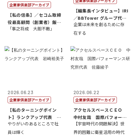
企業家倶楽部アーカイブ
企業家倶楽部アーカイブ
【編集長インタビュー】IRI
【私の信条】／セコム取締
／BBTower グループ代表
役最高顧問（創業者）飯田
企業は未来を創るために存
藤...
「事之将成 大胆不敵」
亮
在する
2026.06.23
2026.06.22
企業家倶楽部アーカイブ
企業家倶楽部アーカイブ
【私のターニングポイン
アクセルスペースＣＥＯ
ト】ランクアップ代表 岩
中村友哉 国際パフォーマ
やりがいのあるところで社
【宇宙時代の問題解決】世
崎裕美子
ンス研究所代...
員は輝く
界的困難に衛星活用の時代