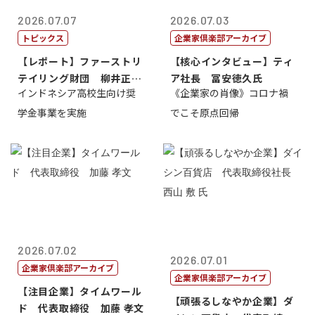
2026.07.07
2026.07.03
トピックス
企業家倶楽部アーカイブ
【レポート】ファーストリ
【核心インタビュー】ティ
テイリング財団 柳井正
ア社長 冨安徳久氏
インドネシア高校生向け奨
《企業家の肖像》コロナ禍
理事長
学金事業を実施
でこそ原点回帰
2026.07.02
2026.07.01
企業家倶楽部アーカイブ
企業家倶楽部アーカイブ
【注目企業】タイムワール
【頑張るしなやか企業】ダ
ド 代表取締役 加藤 孝文