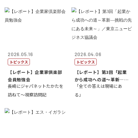
2026.05.16
2026.04.06
トピックス
トピックス
【レポート】企業家倶楽部
【レポート】第3回「起業
会員勉強会
から成功への道～革新―挑
長崎にジャパネットたかたを
「全ての答えは現場にあ
戦の先にある...
訪ねて～視察訪問記
る」