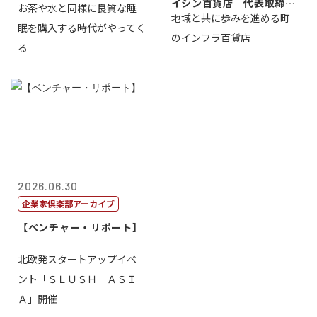
イシン百貨店 代表取締役
お茶や水と同様に良質な睡
地域と共に歩みを進める町
社長 西山 ...
眠を購入する時代がやってく
のインフラ百貨店
る
2026.06.30
企業家倶楽部アーカイブ
【ベンチャー・リポート】
北欧発スタートアップイベ
ント「ＳＬＵＳＨ ＡＳＩ
Ａ」開催