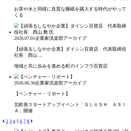
お茶や水と同様に良質な睡眠を購入する時代がやって
くる
2026.07.01
企業家倶楽部アーカイブ
【頑張るしなやか企業】ダイシン百貨店 代表取締役
社長 西山 ...
地域と共に歩みを進める町のインフラ百貨店
2026.06.30
企業家倶楽部アーカイブ
【ベンチャー・リポート】
北欧発スタートアップイベント「ＳＬＵＳＨ ＡＳＩ
Ａ」開催
2
3
4
5
6
7
8