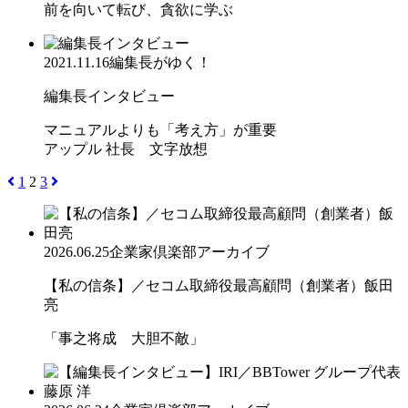
前を向いて転び、貪欲に学ぶ
2021.11.16
編集長がゆく！
編集長インタビュー
マニュアルよりも「考え方」が重要
アップル 社長 文字放想
1
2
3
2026.06.25
企業家倶楽部アーカイブ
【私の信条】／セコム取締役最高顧問（創業者）飯田
亮
「事之将成 大胆不敵」