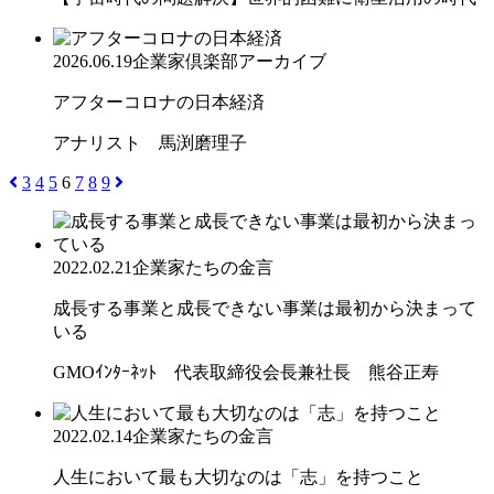
2026.06.19
企業家倶楽部アーカイブ
アフターコロナの日本経済
アナリスト 馬渕磨理子
3
4
5
6
7
8
9
2022.02.21
企業家たちの金言
成長する事業と成長できない事業は最初から決まって
いる
GMOｲﾝﾀｰﾈｯﾄ 代表取締役会長兼社長 熊谷正寿
2022.02.14
企業家たちの金言
人生において最も大切なのは「志」を持つこと