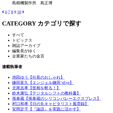
島精機製作所 島正博
6
7
8
9
10
CATEGORY
カテゴリで探す
すべて
トピックス
雑誌アーカイブ
編集長がゆく
企業家たちの金言
連載執筆者
池田ゆう【社長のおしゃれ】
鎌田富久【エンジェル鎌田’sEye】
北尾吉孝【世相を斬る！】
鈴木康弘【デジタルシフトの教科書】
孫泰蔵【孫泰蔵のシリコンバレーエクスプレス】
村口和孝【日の丸キャピタリスト風雲録】
安岡定子【『論語』を実践に活かす】