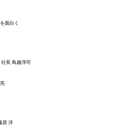
を面白く
 社長 鳥越淳司