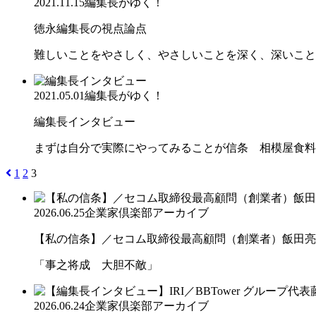
2021.11.15
編集長がゆく！
徳永編集長の視点論点
難しいことをやさしく、やさしいことを深く、深いこと
2021.05.01
編集長がゆく！
編集長インタビュー
まずは自分で実際にやってみることが信条 相模屋食料
1
2
3
2026.06.25
企業家倶楽部アーカイブ
【私の信条】／セコム取締役最高顧問（創業者）飯田亮
「事之将成 大胆不敵」
2026.06.24
企業家倶楽部アーカイブ