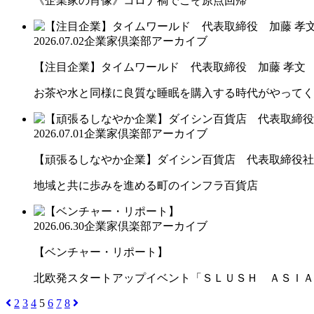
《企業家の肖像》コロナ禍でこそ原点回帰
2026.07.02
企業家倶楽部アーカイブ
【注目企業】タイムワールド 代表取締役 加藤 孝文
お茶や水と同様に良質な睡眠を購入する時代がやってく
2026.07.01
企業家倶楽部アーカイブ
【頑張るしなやか企業】ダイシン百貨店 代表取締役社長 
地域と共に歩みを進める町のインフラ百貨店
2026.06.30
企業家倶楽部アーカイブ
【ベンチャー・リポート】
北欧発スタートアップイベント「ＳＬＵＳＨ ＡＳＩＡ
2
3
4
5
6
7
8