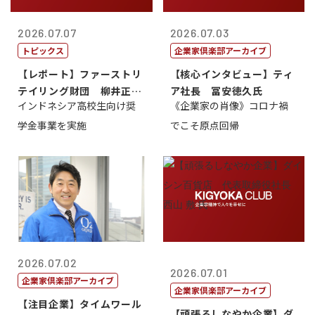
2026.07.07
2026.07.03
トピックス
企業家倶楽部アーカイブ
【レポート】ファーストリ
【核心インタビュー】ティ
テイリング財団 柳井正
ア社長 冨安徳久氏
インドネシア高校生向け奨
《企業家の肖像》コロナ禍
理事長
学金事業を実施
でこそ原点回帰
2026.07.02
2026.07.01
企業家倶楽部アーカイブ
企業家倶楽部アーカイブ
【注目企業】タイムワール
【頑張るしなやか企業】ダ