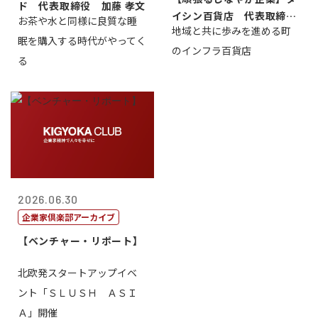
ド 代表取締役 加藤 孝文
イシン百貨店 代表取締役
お茶や水と同様に良質な睡
地域と共に歩みを進める町
社長 西山 ...
眠を購入する時代がやってく
のインフラ百貨店
る
2026.06.30
企業家倶楽部アーカイブ
【ベンチャー・リポート】
北欧発スタートアップイベ
ント「ＳＬＵＳＨ ＡＳＩ
Ａ」開催