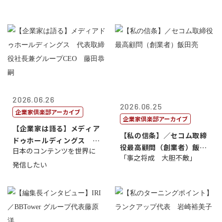
2026.06.26
2026.06.25
企業家倶楽部アーカイブ
企業家倶楽部アーカイブ
【企業家は語る】メディア
【私の信条】／セコム取締
ドゥホールディングス 代
役最高顧問（創業者）飯田
日本のコンテンツを世界に
表取締役社長...
「事之将成 大胆不敵」
亮
発信したい