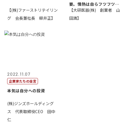
要。情熱は自らフツフツと
【(株)ファーストリテイリン
【大研医器(株) 創業者 山
湧いてくるもの...
グ 会長兼社長 柳井正】
田満】
2022.11.07
企業家たちの金言
本気は自分への投資
(株)ジンズホールディング
ス 代表取締役CEO 田中
仁