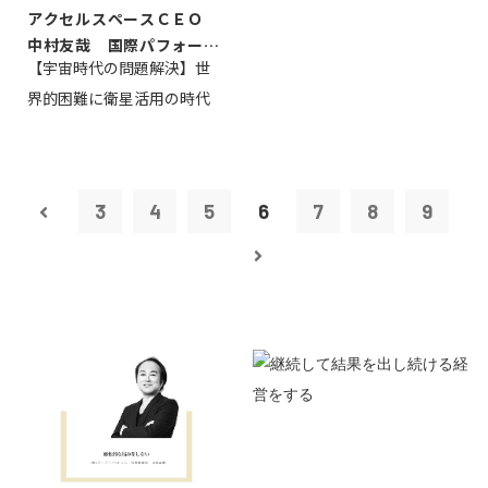
アクセルスペースＣＥＯ
中村友哉 国際パフォーマ
【宇宙時代の問題解決】世
ンス研究所代...
界的困難に衛星活用の時代
3
4
5
6
7
8
9