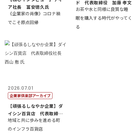
ド 代表取締役 加藤 孝文
ア社長 冨安徳久氏
お茶や水と同様に良質な睡
《企業家の肖像》コロナ禍
眠を購入する時代がやってく
でこそ原点回帰
る
2026.07.01
企業家倶楽部アーカイブ
【頑張るしなやか企業】ダ
イシン百貨店 代表取締役
地域と共に歩みを進める町
社長 西山 ...
のインフラ百貨店