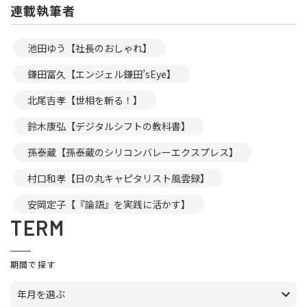
連載執筆者
池田ゆう【社長のおしゃれ】
鎌田富久【エンジェル鎌田’sEye】
北尾吉孝【世相を斬る！】
鈴木康弘【デジタルシフトの教科書】
孫泰蔵【孫泰蔵のシリコンバレーエクスプレス】
村口和孝【日の丸キャピタリスト風雲録】
安岡定子【『論語』を実践に活かす】
TERM
期間で探す
年月を選ぶ