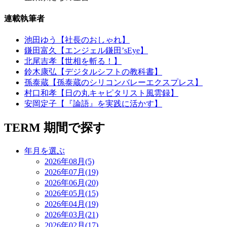
連載執筆者
池田ゆう【社長のおしゃれ】
鎌田富久【エンジェル鎌田’sEye】
北尾吉孝【世相を斬る！】
鈴木康弘【デジタルシフトの教科書】
孫泰蔵【孫泰蔵のシリコンバレーエクスプレス】
村口和孝【日の丸キャピタリスト風雲録】
安岡定子【『論語』を実践に活かす】
TERM
期間で探す
年月を選ぶ
2026年08月(5)
2026年07月(19)
2026年06月(20)
2026年05月(15)
2026年04月(19)
2026年03月(21)
2026年02月(17)