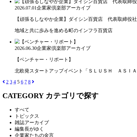
2026.07.01
企業家倶楽部アーカイブ
【頑張るしなやか企業】ダイシン百貨店 代表取締役社長 
地域と共に歩みを進める町のインフラ百貨店
2026.06.30
企業家倶楽部アーカイブ
【ベンチャー・リポート】
北欧発スタートアップイベント「ＳＬＵＳＨ ＡＳＩＡ
2
3
4
5
6
7
8
CATEGORY
カテゴリで探す
すべて
トピックス
雑誌アーカイブ
編集長がゆく
企業家たちの金言