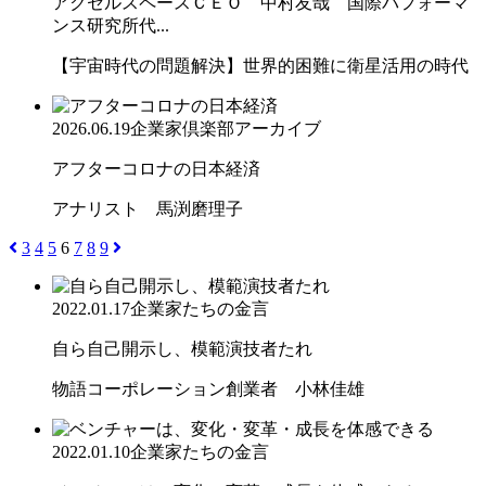
アクセルスペースＣＥＯ 中村友哉 国際パフォーマ
ンス研究所代...
【宇宙時代の問題解決】世界的困難に衛星活用の時代
2026.06.19
企業家倶楽部アーカイブ
アフターコロナの日本経済
アナリスト 馬渕磨理子
3
4
5
6
7
8
9
2022.01.17
企業家たちの金言
自ら自己開示し、模範演技者たれ
物語コーポレーション創業者 小林佳雄
2022.01.10
企業家たちの金言