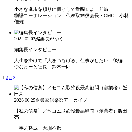
小さな進歩を頼りに個として覚醒せよ 前編
物語コーポレーション 代表取締役会長・CMO 小林
佳雄
2022.02.02
編集長がゆく！
編集長インタビュー
人生を掛けて「人をつなげる」仕事がしたい 後編
つなげーと社長 鈴木一郎
1
2
3
2026.06.25
企業家倶楽部アーカイブ
【私の信条】／セコム取締役最高顧問（創業者）飯田
亮
「事之将成 大胆不敵」