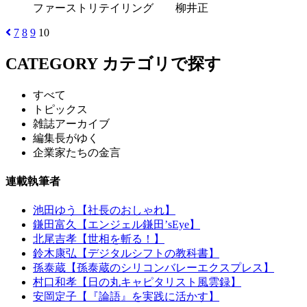
ファーストリテイリング 柳井正
7
8
9
10
CATEGORY
カテゴリで探す
すべて
トピックス
雑誌アーカイブ
編集長がゆく
企業家たちの金言
連載執筆者
池田ゆう【社長のおしゃれ】
鎌田富久【エンジェル鎌田’sEye】
北尾吉孝【世相を斬る！】
鈴木康弘【デジタルシフトの教科書】
孫泰蔵【孫泰蔵のシリコンバレーエクスプレス】
村口和孝【日の丸キャピタリスト風雲録】
安岡定子【『論語』を実践に活かす】