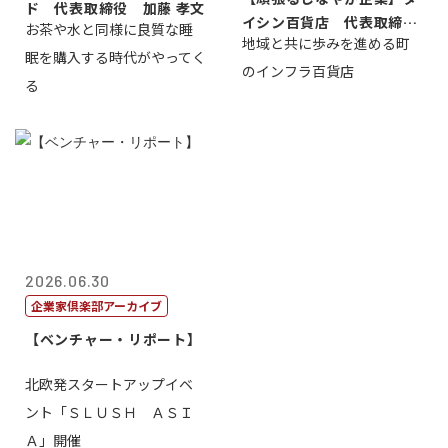
ド 代表取締役 加藤 孝文
イシン百貨店 代表取締役
お茶や水と同様に良質な睡
地域と共に歩みを進める町
社長 西山 ...
眠を購入する時代がやってく
のインフラ百貨店
る
2026.06.30
企業家倶楽部アーカイブ
【ベンチャー・リポート】
北欧発スタートアップイベ
ント「ＳＬＵＳＨ ＡＳＩ
Ａ」開催