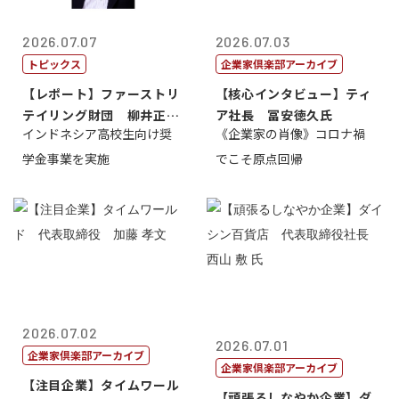
2026.07.07
2026.07.03
トピックス
企業家倶楽部アーカイブ
【レポート】ファーストリ
【核心インタビュー】ティ
テイリング財団 柳井正
ア社長 冨安徳久氏
インドネシア高校生向け奨
《企業家の肖像》コロナ禍
理事長
学金事業を実施
でこそ原点回帰
2026.07.02
2026.07.01
企業家倶楽部アーカイブ
企業家倶楽部アーカイブ
【注目企業】タイムワール
【頑張るしなやか企業】ダ