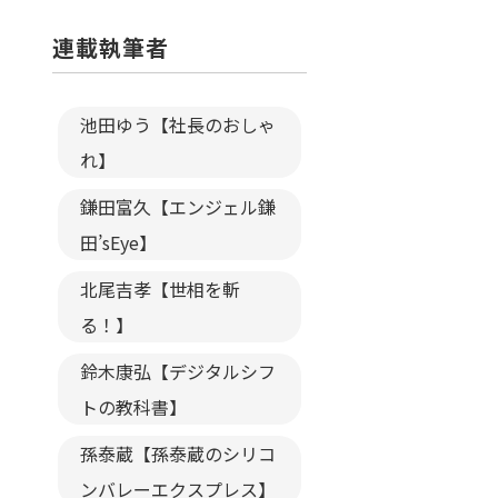
連載執筆者
池田ゆう【社長のおしゃ
れ】
鎌田富久【エンジェル鎌
田’sEye】
北尾吉孝【世相を斬
る！】
鈴木康弘【デジタルシフ
トの教科書】
孫泰蔵【孫泰蔵のシリコ
ンバレーエクスプレス】