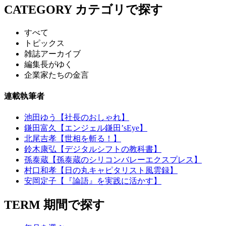
CATEGORY
カテゴリで探す
すべて
トピックス
雑誌アーカイブ
編集長がゆく
企業家たちの金言
連載執筆者
池田ゆう【社長のおしゃれ】
鎌田富久【エンジェル鎌田’sEye】
北尾吉孝【世相を斬る！】
鈴木康弘【デジタルシフトの教科書】
孫泰蔵【孫泰蔵のシリコンバレーエクスプレス】
村口和孝【日の丸キャピタリスト風雲録】
安岡定子【『論語』を実践に活かす】
TERM
期間で探す