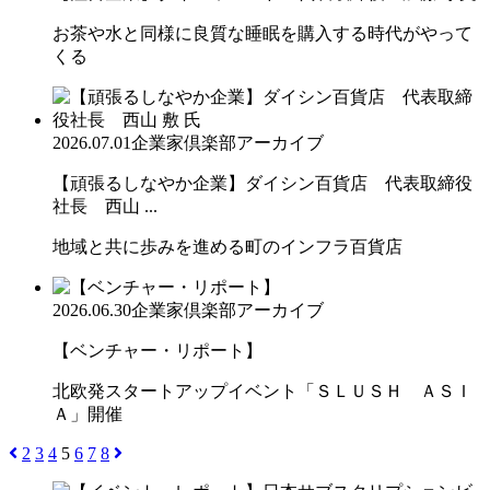
お茶や水と同様に良質な睡眠を購入する時代がやって
くる
2026.07.01
企業家倶楽部アーカイブ
【頑張るしなやか企業】ダイシン百貨店 代表取締役
社長 西山 ...
地域と共に歩みを進める町のインフラ百貨店
2026.06.30
企業家倶楽部アーカイブ
【ベンチャー・リポート】
北欧発スタートアップイベント「ＳＬＵＳＨ ＡＳＩ
Ａ」開催
2
3
4
5
6
7
8