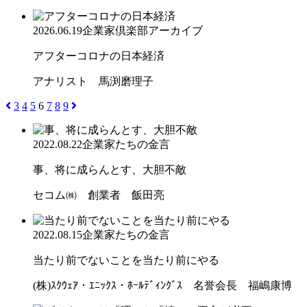
2026.06.19
企業家倶楽部アーカイブ
アフターコロナの日本経済
アナリスト 馬渕磨理子
3
4
5
6
7
8
9
2022.08.22
企業家たちの金言
事、将に成らんとす、大胆不敵
セコム㈱ 創業者 飯田亮
2022.08.15
企業家たちの金言
当たり前でないことを当たり前にやる
(株)ｽｸｳｪｱ・ｴﾆｯｸｽ・ﾎｰﾙﾃﾞｨﾝｸﾞｽ 名誉会長 福嶋康博