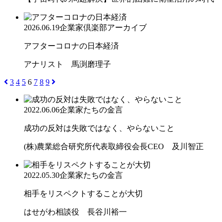
2026.06.19
企業家倶楽部アーカイブ
アフターコロナの日本経済
アナリスト 馬渕磨理子
3
4
5
6
7
8
9
2022.06.06
企業家たちの金言
成功の反対は失敗ではなく、やらないこと
(株)農業総合研究所代表取締役会長CEO 及川智正
2022.05.30
企業家たちの金言
相手をリスペクトすることが大切
はせがわ相談役 長谷川裕一