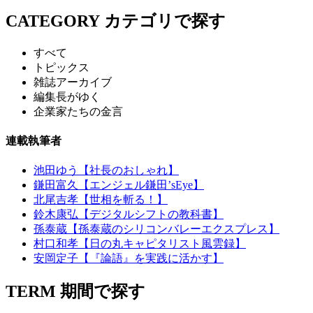
CATEGORY
カテゴリで探す
すべて
トピックス
雑誌アーカイブ
編集長がゆく
企業家たちの金言
連載執筆者
池田ゆう【社長のおしゃれ】
鎌田富久【エンジェル鎌田’sEye】
北尾吉孝【世相を斬る！】
鈴木康弘【デジタルシフトの教科書】
孫泰蔵【孫泰蔵のシリコンバレーエクスプレス】
村口和孝【日の丸キャピタリスト風雲録】
安岡定子【『論語』を実践に活かす】
TERM
期間で探す