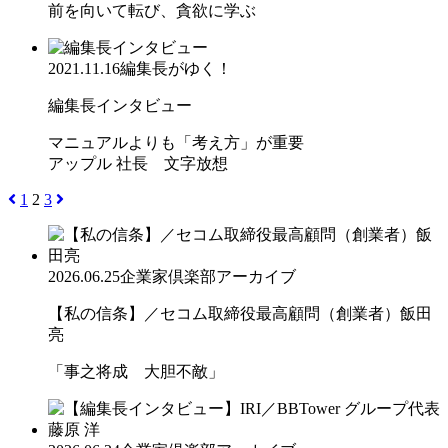
前を向いて転び、貪欲に学ぶ
2021.11.16
編集長がゆく！
編集長インタビュー
マニュアルよりも「考え方」が重要
アップル 社長 文字放想
1
2
3
2026.06.25
企業家倶楽部アーカイブ
【私の信条】／セコム取締役最高顧問（創業者）飯田
亮
「事之将成 大胆不敵」