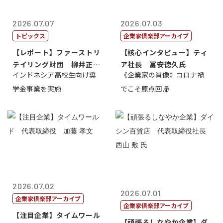
2026.07.07
2026.07.03
トピックス
企業家倶楽部アーカイブ
【レポート】ファーストリ
【核心インタビュー】ティ
テイリング財団 柳井正
ア社長 冨安徳久氏
インドネシア高校生向け奨
《企業家の肖像》コロナ禍
理事長
学金事業を実施
でこそ原点回帰
2026.07.02
2026.07.01
企業家倶楽部アーカイブ
企業家倶楽部アーカイブ
【注目企業】タイムワール
【頑張るしなやか企業】ダ