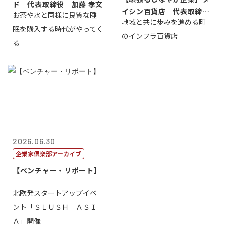
ド 代表取締役 加藤 孝文
イシン百貨店 代表取締役
お茶や水と同様に良質な睡
地域と共に歩みを進める町
社長 西山 ...
眠を購入する時代がやってく
のインフラ百貨店
る
2026.06.30
企業家倶楽部アーカイブ
【ベンチャー・リポート】
北欧発スタートアップイベ
ント「ＳＬＵＳＨ ＡＳＩ
Ａ」開催