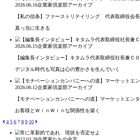
2026.06.16
企業家倶楽部アーカイブ
【私の信条】ファーストリテイリング 代表取締役会長兼
真っ当に生きる
2026.06.15
企業家倶楽部アーカイブ
【編集長インタビュー】キタムラ代表取締役社長兼ＣＯＯ 
デジタル時代も写真は心の豊かさを生んでいく
2026.06.12
企業家倶楽部アーカイブ
【モチベーションカンパニーへの道】マーケットエンター
お客様とＷｉｎＷｉｎな関係性を築く
4
5
6
7
8
9
10
2022.03.28
企業家たちの金言