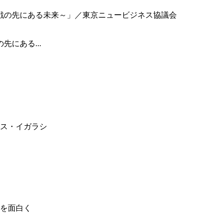
にある...
ス・イガラシ
を面白く