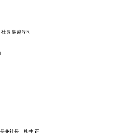
 社長 鳥越淳司