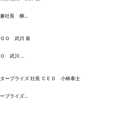
社長 柳...
武川 ...
プライズ...