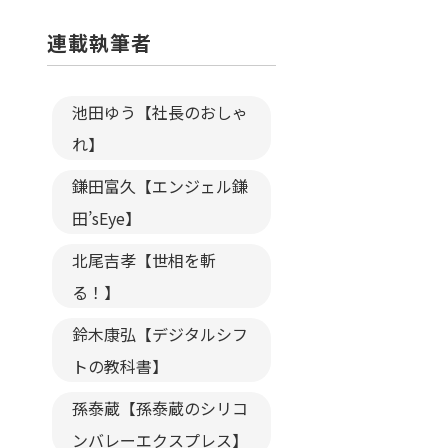
連載執筆者
池田ゆう【社長のおしゃ
れ】
鎌田富久【エンジェル鎌
田’sEye】
北尾吉孝【世相を斬
る！】
鈴木康弘【デジタルシフ
トの教科書】
孫泰蔵【孫泰蔵のシリコ
ンバレーエクスプレス】