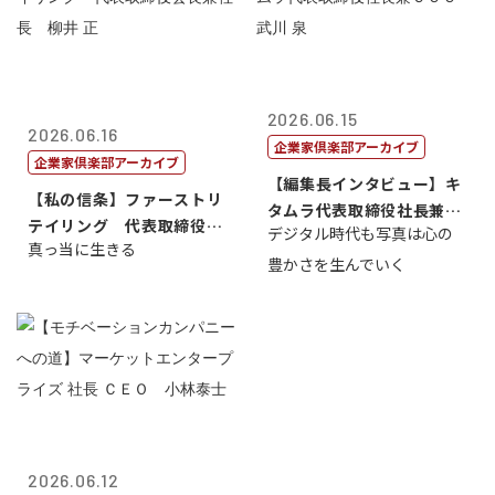
2026.06.15
2026.06.16
企業家倶楽部アーカイブ
企業家倶楽部アーカイブ
【編集長インタビュー】キ
【私の信条】ファーストリ
タムラ代表取締役社長兼Ｃ
テイリング 代表取締役会
デジタル時代も写真は心の
ＯＯ 武川 ...
真っ当に生きる
長兼社長 柳...
豊かさを生んでいく
2026.06.12