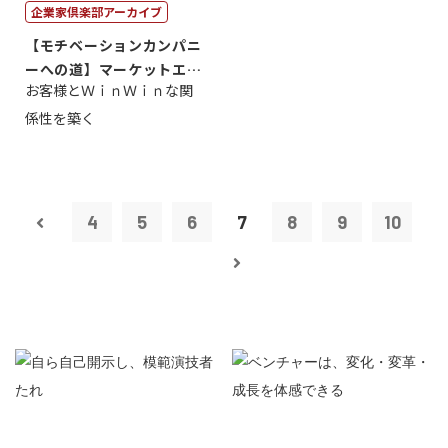
企業家倶楽部アーカイブ
【モチベーションカンパニ
ーへの道】マーケットエン
お客様とＷｉｎＷｉｎな関
タープライズ...
係性を築く
4
5
6
7
8
9
10