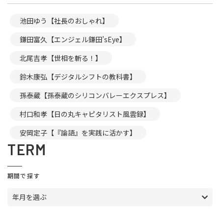
池田ゆう【社長のおしゃれ】
鎌田富久【エンジェル鎌田’sEye】
北尾吉孝【世相を斬る！】
鈴木康弘【デジタルシフトの教科書】
孫泰蔵【孫泰蔵のシリコンバレーエクスプレス】
村口和孝【日の丸キャピタリスト風雲録】
安岡定子【『論語』を実践に活かす】
TERM
期間で探す
年月を選ぶ