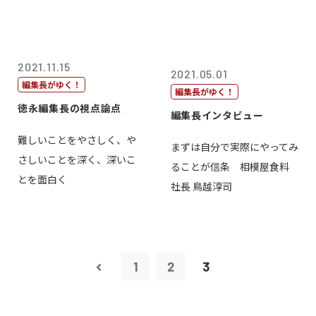
2021.11.15
2021.05.01
編集長がゆく！
編集長がゆく！
徳永編集長の視点論点
編集長インタビュー
難しいことをやさしく、や
まずは自分で実際にやってみ
さしいことを深く、深いこ
ることが信条 相模屋食料
とを面白く
社長 鳥越淳司
1
2
3