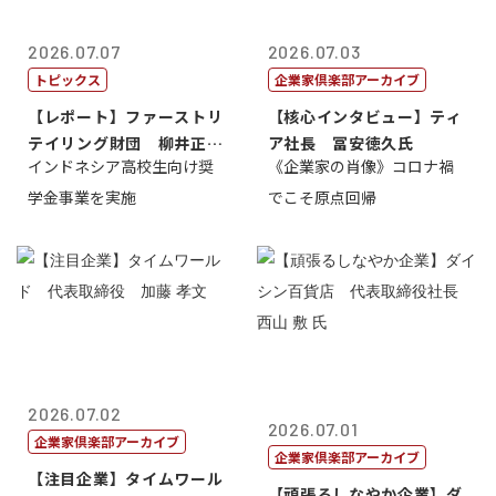
2026.07.07
2026.07.03
トピックス
企業家倶楽部アーカイブ
【レポート】ファーストリ
【核心インタビュー】ティ
テイリング財団 柳井正
ア社長 冨安徳久氏
インドネシア高校生向け奨
《企業家の肖像》コロナ禍
理事長
学金事業を実施
でこそ原点回帰
2026.07.02
2026.07.01
企業家倶楽部アーカイブ
企業家倶楽部アーカイブ
【注目企業】タイムワール
【頑張るしなやか企業】ダ