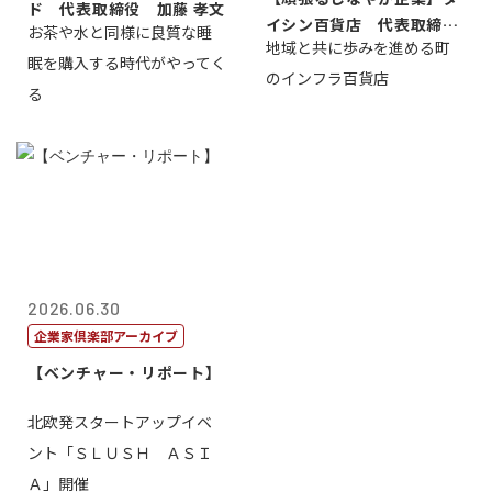
ド 代表取締役 加藤 孝文
イシン百貨店 代表取締役
お茶や水と同様に良質な睡
地域と共に歩みを進める町
社長 西山 ...
眠を購入する時代がやってく
のインフラ百貨店
る
2026.06.30
企業家倶楽部アーカイブ
【ベンチャー・リポート】
北欧発スタートアップイベ
ント「ＳＬＵＳＨ ＡＳＩ
Ａ」開催