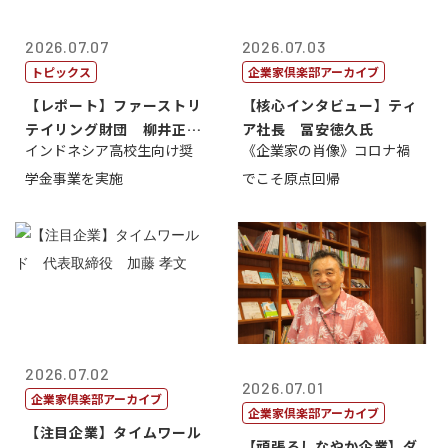
2026.07.07
2026.07.03
トピックス
企業家倶楽部アーカイブ
【レポート】ファーストリ
【核心インタビュー】ティ
テイリング財団 柳井正
ア社長 冨安徳久氏
インドネシア高校生向け奨
《企業家の肖像》コロナ禍
理事長
学金事業を実施
でこそ原点回帰
2026.07.02
2026.07.01
企業家倶楽部アーカイブ
企業家倶楽部アーカイブ
【注目企業】タイムワール
【頑張るしなやか企業】ダ