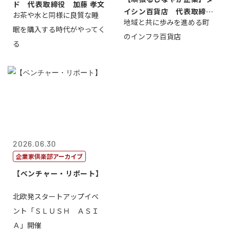
ド 代表取締役 加藤 孝文
イシン百貨店 代表取締役
お茶や水と同様に良質な睡
地域と共に歩みを進める町
社長 西山 ...
眠を購入する時代がやってく
のインフラ百貨店
る
2026.06.30
企業家倶楽部アーカイブ
【ベンチャー・リポート】
北欧発スタートアップイベ
ント「ＳＬＵＳＨ ＡＳＩ
Ａ」開催