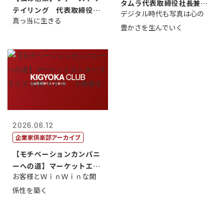
タムラ代表取締役社長兼Ｃ
テイリング 代表取締役会
デジタル時代も写真は心の
ＯＯ 武川 ...
真っ当に生きる
長兼社長 柳...
豊かさを生んでいく
2026.06.12
企業家倶楽部アーカイブ
【モチベーションカンパニ
ーへの道】マーケットエン
お客様とＷｉｎＷｉｎな関
タープライズ...
係性を築く