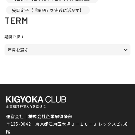
安岡定子【『論語』を実践に活かす】
TERM
期間で探す
年月を選ぶ
運営会社｜
株式会社企業家倶楽部
〒135-0042 東京都江東区木場３－１６－８ レッタスビル8
階