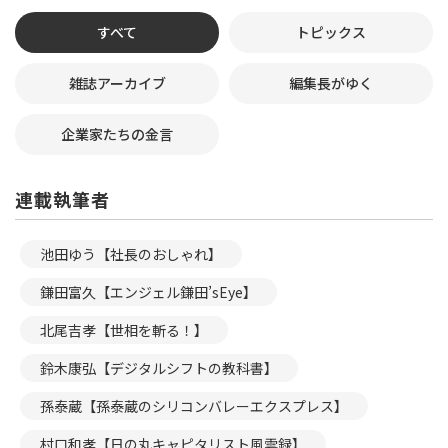
すべて
トピックス
雑誌アーカイブ
編集長がゆく
企業家たちの金言
連載執筆者
池田ゆう【社長のおしゃれ】
鎌田富久【エンジェル鎌田’sEye】
北尾吉孝【世相を斬る！】
鈴木康弘【デジタルシフトの教科書】
孫泰蔵【孫泰蔵のシリコンバレーエクスプレス】
村口和孝【日の丸キャピタリスト風雲録】