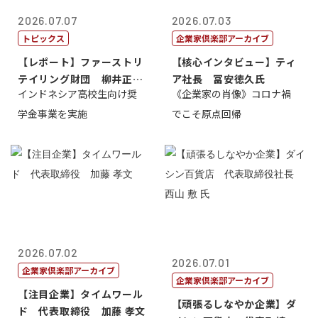
2026.07.07
2026.07.03
トピックス
企業家倶楽部アーカイブ
【レポート】ファーストリ
【核心インタビュー】ティ
テイリング財団 柳井正
ア社長 冨安徳久氏
インドネシア高校生向け奨
《企業家の肖像》コロナ禍
理事長
学金事業を実施
でこそ原点回帰
2026.07.02
2026.07.01
企業家倶楽部アーカイブ
企業家倶楽部アーカイブ
【注目企業】タイムワール
【頑張るしなやか企業】ダ
ド 代表取締役 加藤 孝文