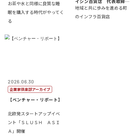
イシン百貨店 代表取締役
お茶や水と同様に良質な睡
地域と共に歩みを進める町
社長 西山 ...
眠を購入する時代がやってく
のインフラ百貨店
る
2026.06.30
企業家倶楽部アーカイブ
【ベンチャー・リポート】
北欧発スタートアップイベ
ント「ＳＬＵＳＨ ＡＳＩ
Ａ」開催