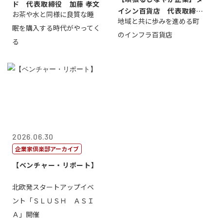
ド 代表取締役 加藤 孝文
イシン百貨店 代表取締役
お茶や水と同様に良質な睡
地域と共に歩みを進める町
社長 西山 ...
眠を購入する時代がやってく
のインフラ百貨店
る
2026.06.30
企業家倶楽部アーカイブ
【ベンチャー・リポート】
北欧発スタートアップイベ
ント「ＳＬＵＳＨ ＡＳＩ
Ａ」開催