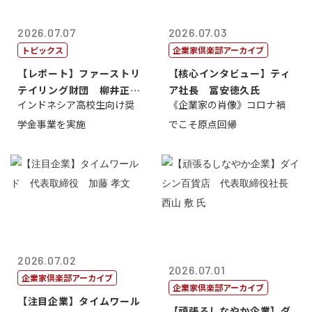
2026.07.07
2026.07.03
トピックス
企業家倶楽部アーカイブ
【レポート】ファーストリ
【核心インタビュー】ティ
テイリング財団 柳井正
ア社長 冨安徳久氏
インドネシア高校生向け奨
《企業家の肖像》コロナ禍
理事長
学金事業を実施
でこそ原点回帰
2026.07.02
2026.07.01
企業家倶楽部アーカイブ
企業家倶楽部アーカイブ
【注目企業】タイムワール
【頑張るしなやか企業】ダ