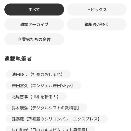
すべて
トピックス
雑誌アーカイブ
編集長がゆく
企業家たちの金言
連載執筆者
池田ゆう【社長のおしゃれ】
鎌田富久【エンジェル鎌田’sEye】
北尾吉孝【世相を斬る！】
鈴木康弘【デジタルシフトの教科書】
孫泰蔵【孫泰蔵のシリコンバレーエクスプレス】
村口和孝【日の丸キャピタリスト風雲録】