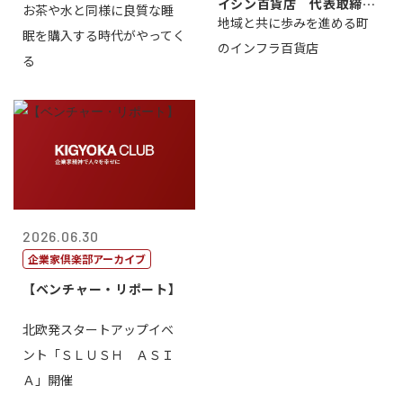
イシン百貨店 代表取締役
お茶や水と同様に良質な睡
地域と共に歩みを進める町
社長 西山 ...
眠を購入する時代がやってく
のインフラ百貨店
る
2026.06.30
企業家倶楽部アーカイブ
【ベンチャー・リポート】
北欧発スタートアップイベ
ント「ＳＬＵＳＨ ＡＳＩ
Ａ」開催