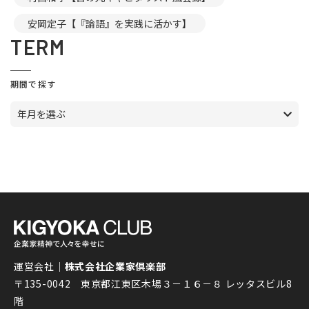
安岡定子【『論語』を実践に活かす】
TERM
期間で探す
年月を選ぶ
運営会社｜
株式会社企業家倶楽部
〒135-0042 東京都江東区木場３－１６－８ レッタスビル8
階