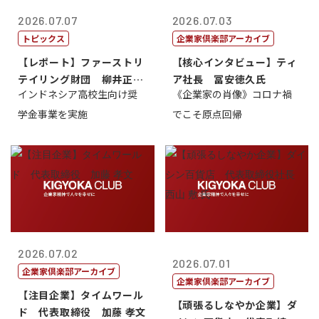
2026.07.07
2026.07.03
トピックス
企業家倶楽部アーカイブ
【レポート】ファーストリ
【核心インタビュー】ティ
テイリング財団 柳井正
ア社長 冨安徳久氏
インドネシア高校生向け奨
《企業家の肖像》コロナ禍
理事長
学金事業を実施
でこそ原点回帰
2026.07.02
2026.07.01
企業家倶楽部アーカイブ
企業家倶楽部アーカイブ
【注目企業】タイムワール
【頑張るしなやか企業】ダ
ド 代表取締役 加藤 孝文