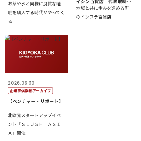
イシン百貨店 代表取締役
お茶や水と同様に良質な睡
地域と共に歩みを進める町
社長 西山 ...
眠を購入する時代がやってく
のインフラ百貨店
る
2026.06.30
企業家倶楽部アーカイブ
【ベンチャー・リポート】
北欧発スタートアップイベ
ント「ＳＬＵＳＨ ＡＳＩ
Ａ」開催