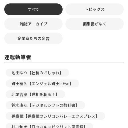
すべて
トピックス
雑誌アーカイブ
編集長がゆく
企業家たちの金言
連載執筆者
池田ゆう【社長のおしゃれ】
鎌田富久【エンジェル鎌田’sEye】
北尾吉孝【世相を斬る！】
鈴木康弘【デジタルシフトの教科書】
孫泰蔵【孫泰蔵のシリコンバレーエクスプレス】
村口和孝【日の丸キャピタリスト風雲録】