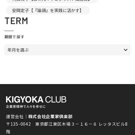
安岡定子【『論語』を実践に活かす】
TERM
期間で探す
年月を選ぶ
運営会社｜
株式会社企業家倶楽部
〒135-0042 東京都江東区木場３－１６－８ レッタスビル8
階