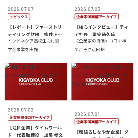
2026.07.07
2026.07.03
トピックス
企業家倶楽部アーカイブ
【レポート】ファーストリ
【核心インタビュー】ティ
テイリング財団 柳井正
ア社長 冨安徳久氏
インドネシア高校生向け奨
《企業家の肖像》コロナ禍
理事長
学金事業を実施
でこそ原点回帰
2026.07.02
2026.07.01
企業家倶楽部アーカイブ
企業家倶楽部アーカイブ
【注目企業】タイムワール
【頑張るしなやか企業】ダ
ド 代表取締役 加藤 孝文