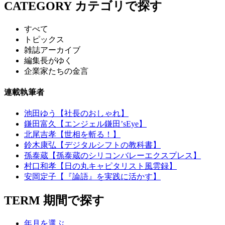
CATEGORY
カテゴリで探す
すべて
トピックス
雑誌アーカイブ
編集長がゆく
企業家たちの金言
連載執筆者
池田ゆう【社長のおしゃれ】
鎌田富久【エンジェル鎌田’sEye】
北尾吉孝【世相を斬る！】
鈴木康弘【デジタルシフトの教科書】
孫泰蔵【孫泰蔵のシリコンバレーエクスプレス】
村口和孝【日の丸キャピタリスト風雲録】
安岡定子【『論語』を実践に活かす】
TERM
期間で探す
年月を選ぶ