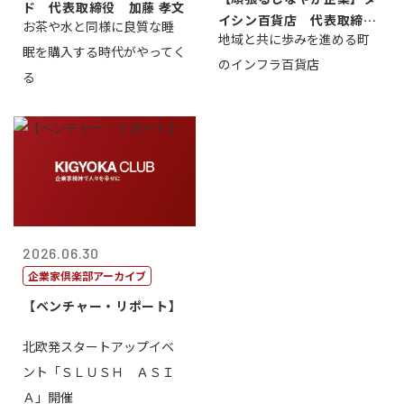
ド 代表取締役 加藤 孝文
イシン百貨店 代表取締役
お茶や水と同様に良質な睡
地域と共に歩みを進める町
社長 西山 ...
眠を購入する時代がやってく
のインフラ百貨店
る
2026.06.30
企業家倶楽部アーカイブ
【ベンチャー・リポート】
北欧発スタートアップイベ
ント「ＳＬＵＳＨ ＡＳＩ
Ａ」開催