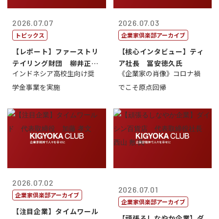
2026.07.07
2026.07.03
トピックス
企業家倶楽部アーカイブ
【レポート】ファーストリ
【核心インタビュー】ティ
テイリング財団 柳井正
ア社長 冨安徳久氏
インドネシア高校生向け奨
《企業家の肖像》コロナ禍
理事長
学金事業を実施
でこそ原点回帰
2026.07.02
2026.07.01
企業家倶楽部アーカイブ
企業家倶楽部アーカイブ
【注目企業】タイムワール
【頑張るしなやか企業】ダ