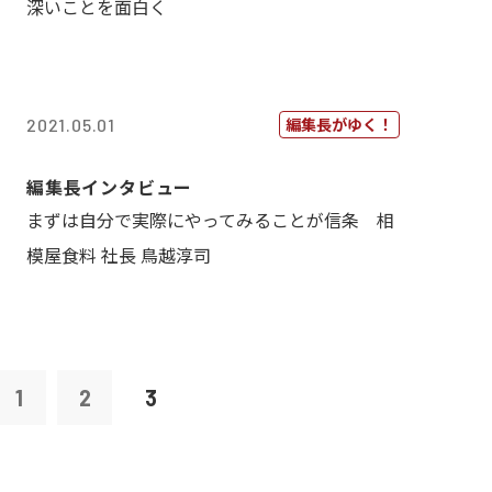
深いことを面白く
編集長がゆく！
2021.05.01
編集長インタビュー
まずは自分で実際にやってみることが信条 相
模屋食料 社長 鳥越淳司
1
2
3