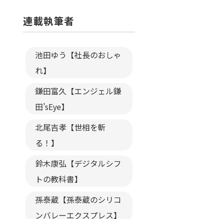
連載執筆者
池田ゆう【社長のおしゃ
れ】
鎌田富久【エンジェル鎌
田’sEye】
北尾吉孝【世相を斬
る！】
鈴木康弘【デジタルシフ
トの教科書】
孫泰蔵【孫泰蔵のシリコ
ンバレーエクスプレス】