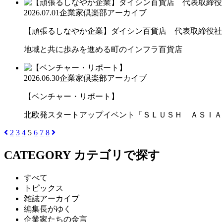
2026.07.01
企業家倶楽部アーカイブ
【頑張るしなやか企業】ダイシン百貨店 代表取締役社長 
地域と共に歩みを進める町のインフラ百貨店
2026.06.30
企業家倶楽部アーカイブ
【ベンチャー・リポート】
北欧発スタートアップイベント「ＳＬＵＳＨ ＡＳＩＡ
2
3
4
5
6
7
8
CATEGORY
カテゴリで探す
すべて
トピックス
雑誌アーカイブ
編集長がゆく
企業家たちの金言