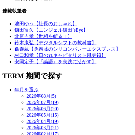
連載執筆者
池田ゆう【社長のおしゃれ】
鎌田富久【エンジェル鎌田’sEye】
北尾吉孝【世相を斬る！】
鈴木康弘【デジタルシフトの教科書】
孫泰蔵【孫泰蔵のシリコンバレーエクスプレス】
村口和孝【日の丸キャピタリスト風雲録】
安岡定子【『論語』を実践に活かす】
TERM
期間で探す
年月を選ぶ
2026年08月(5)
2026年07月(19)
2026年06月(20)
2026年05月(15)
2026年04月(19)
2026年03月(21)
2026年02月(17)