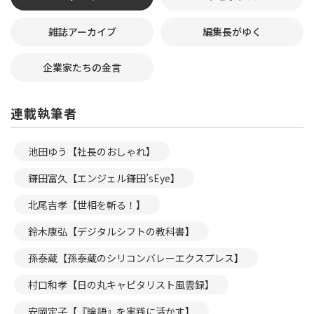
雑誌アーカイブ
編集長がゆく
企業家たちの金言
連載執筆者
池田ゆう【社長のおしゃれ】
鎌田富久【エンジェル鎌田’sEye】
北尾吉孝【世相を斬る！】
鈴木康弘【デジタルシフトの教科書】
孫泰蔵【孫泰蔵のシリコンバレーエクスプレス】
村口和孝【日の丸キャピタリスト風雲録】
安岡定子【『論語』を実践に活かす】