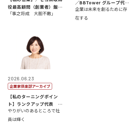
／BBTower グループ代表
役最高顧問（創業者）飯田
企業は未来を創るために存
藤...
「事之将成 大胆不敵」
亮
在する
2026.06.23
企業家倶楽部アーカイブ
【私のターニングポイン
ト】ランクアップ代表 岩
やりがいのあるところで社
崎裕美子
員は輝く