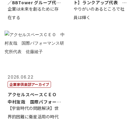
／BBTower グループ代表
ト】ランクアップ代表 岩
企業は未来を創るために存
やりがいのあるところで社
藤...
崎裕美子
在する
員は輝く
2026.06.22
企業家倶楽部アーカイブ
アクセルスペースＣＥＯ
中村友哉 国際パフォーマ
【宇宙時代の問題解決】世
ンス研究所代...
界的困難に衛星活用の時代