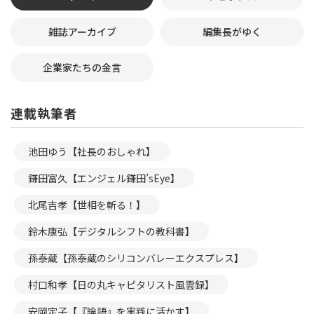
雑誌アーカイブ
編集長がゆく
企業家たちの金言
連載執筆者
池田ゆう【社長のおしゃれ】
鎌田富久【エンジェル鎌田’sEye】
北尾吉孝【世相を斬る！】
鈴木康弘【デジタルシフトの教科書】
孫泰蔵【孫泰蔵のシリコンバレーエクスプレス】
村口和孝【日の丸キャピタリスト風雲録】
安岡定子【『論語』を実践に活かす】