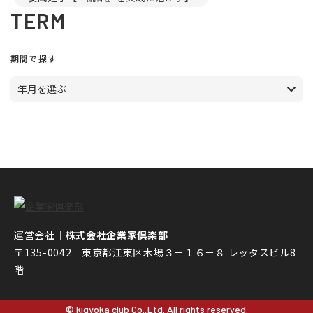
TERM
期間で探す
年月を選ぶ
運営会社｜
株式会社企業家倶楽部
〒135-0042 東京都江東区木場３－１６－８ レッタスビル8
階
© kigyoka club Co.,Ltd. All rights reserved.