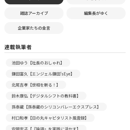
雑誌アーカイブ
編集長がゆく
企業家たちの金言
連載執筆者
池田ゆう【社長のおしゃれ】
鎌田富久【エンジェル鎌田’sEye】
北尾吉孝【世相を斬る！】
鈴木康弘【デジタルシフトの教科書】
孫泰蔵【孫泰蔵のシリコンバレーエクスプレス】
村口和孝【日の丸キャピタリスト風雲録】
安岡定子【『論語』を実践に活かす】