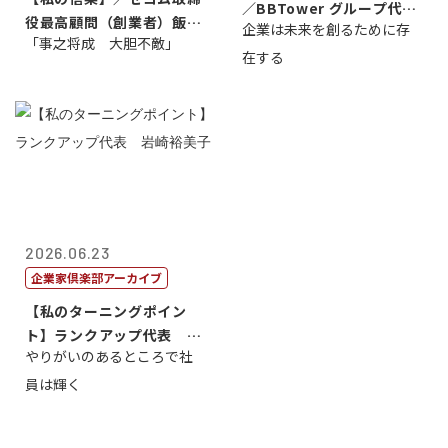
／BBTower グループ代表
役最高顧問（創業者）飯田
企業は未来を創るために存
藤...
「事之将成 大胆不敵」
亮
在する
2026.06.23
企業家倶楽部アーカイブ
【私のターニングポイン
ト】ランクアップ代表 岩
やりがいのあるところで社
崎裕美子
員は輝く