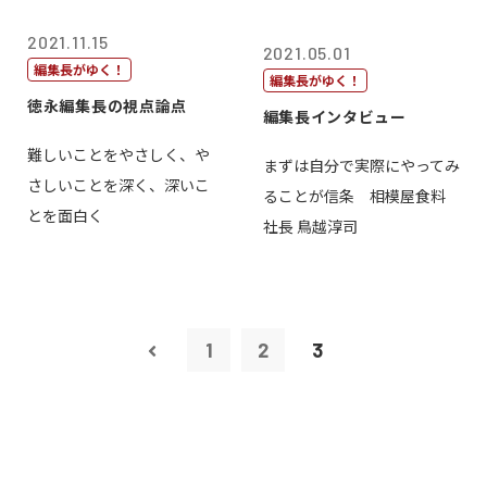
2021.11.15
2021.05.01
編集長がゆく！
編集長がゆく！
徳永編集長の視点論点
編集長インタビュー
難しいことをやさしく、や
まずは自分で実際にやってみ
さしいことを深く、深いこ
ることが信条 相模屋食料
とを面白く
社長 鳥越淳司
1
2
3