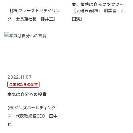
要。情熱は自らフツフツと
【(株)ファーストリテイリン
【大研医器(株) 創業者 山
湧いてくるもの...
グ 会長兼社長 柳井正】
田満】
2022.11.07
企業家たちの金言
本気は自分への投資
(株)ジンズホールディング
ス 代表取締役CEO 田中
仁