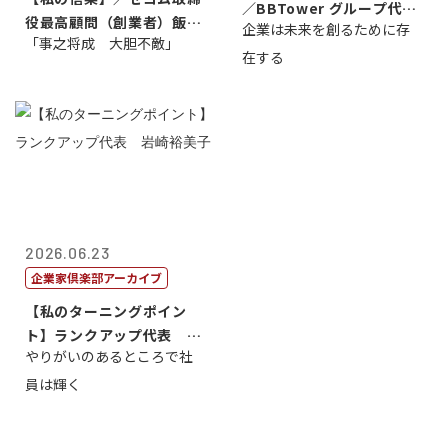
／BBTower グループ代表
役最高顧問（創業者）飯田
企業は未来を創るために存
藤...
「事之将成 大胆不敵」
亮
在する
2026.06.23
企業家倶楽部アーカイブ
【私のターニングポイン
ト】ランクアップ代表 岩
やりがいのあるところで社
崎裕美子
員は輝く