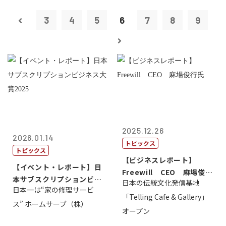
3
4
5
6
7
8
9
2025.12.26
2026.01.14
トピックス
トピックス
【ビジネスレポート】
【イベント・レポート】日
Freewill CEO 麻場俊行
本サブスクリプションビジ
日本の伝統文化発信基地
氏
日本一は“家の修理サービ
ネス大賞20...
「Telling Cafe & Gallery」
ス” ホームサーブ（株）
オープン