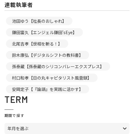
連載執筆者
池田ゆう【社長のおしゃれ】
鎌田富久【エンジェル鎌田’sEye】
北尾吉孝【世相を斬る！】
鈴木康弘【デジタルシフトの教科書】
孫泰蔵【孫泰蔵のシリコンバレーエクスプレス】
村口和孝【日の丸キャピタリスト風雲録】
安岡定子【『論語』を実践に活かす】
TERM
期間で探す
年月を選ぶ