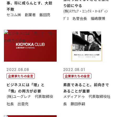
事、将に成らんとす、大胆
り前にやる
不敵
(株)ｽｸｳｪｱ・ｴﾆｯｸｽ・ﾎｰﾙﾃﾞｨﾝ
セコム㈱ 創業者 飯田亮
ｸﾞｽ 名誉会長 福嶋康博
2022.08.08
2022.08.01
企業家たちの金言
企業家たちの金言
ビジネスには「理」と
素直であること。前向きで
「情」の両方が必要
あることが重要
(株)ユーグレナ 代表取締役
メディアドゥ 代表取締役社
社長 出雲充
長 藤田恭嗣