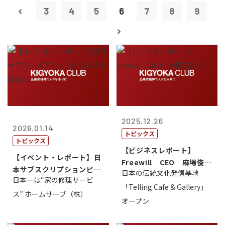
3
4
5
6
7
8
9
2025.12.26
2026.01.14
トピックス
トピックス
【ビジネスレポート】
【イベント・レポート】日
Freewill CEO 麻場俊行
本サブスクリプションビジ
日本の伝統文化発信基地
氏
日本一は“家の修理サービ
ネス大賞20...
「Telling Cafe & Gallery」
ス” ホームサーブ（株）
オープン