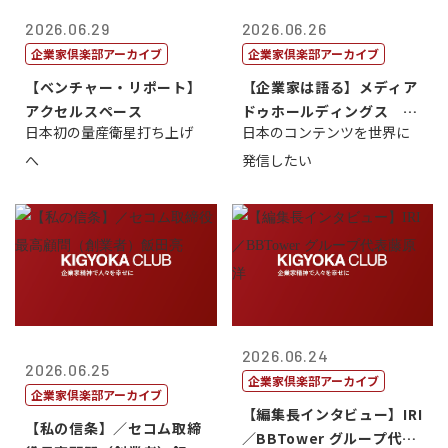
2026.06.29
2026.06.26
企業家倶楽部アーカイブ
企業家倶楽部アーカイブ
【ベンチャー・リポート】
【企業家は語る】メディア
アクセルスペース
ドゥホールディングス 代
日本初の量産衛星打ち上げ
日本のコンテンツを世界に
表取締役社長...
へ
発信したい
2026.06.24
2026.06.25
企業家倶楽部アーカイブ
企業家倶楽部アーカイブ
【編集長インタビュー】IRI
【私の信条】／セコム取締
／BBTower グループ代表