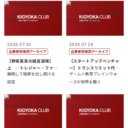
2026.07.30
2026.07.29
企業家倶楽部アーカイブ
企業家倶楽部アーカイブ
【野坂英吾の経営道場】
【スタートアップベンチャ
上 ／トレジャー・ファク
ー】トランスリミット代表
継続して結果を出し続ける
ゲーム×教育ブレインウォ
トリー社長野坂...
取締役社長 ...
経営
ーズが世界を繋ぐ