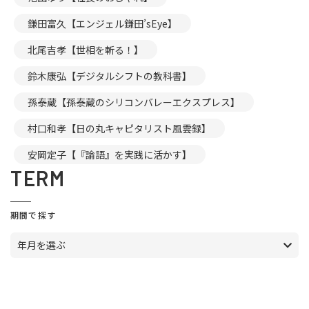
鎌田富久【エンジェル鎌田’sEye】
北尾吉孝【世相を斬る！】
鈴木康弘【デジタルシフトの教科書】
孫泰蔵【孫泰蔵のシリコンバレーエクスプレス】
村口和孝【日の丸キャピタリスト風雲録】
安岡定子【『論語』を実践に活かす】
TERM
期間で探す
年月を選ぶ