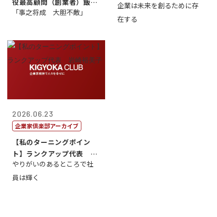
役最高顧問（創業者）飯田
企業は未来を創るために存
藤...
「事之将成 大胆不敵」
亮
在する
2026.06.23
企業家倶楽部アーカイブ
【私のターニングポイン
ト】ランクアップ代表 岩
やりがいのあるところで社
崎裕美子
員は輝く