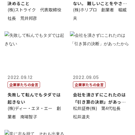
決めること
ない。 難しいことをやさし
(株)ストライク 代表取締役
(株)ホリプロ 創業者 堀威
く。やさし...
社長 荒井邦彦
夫
2022.09.12
2022.09.05
企業家たちの金言
企業家たちの金言
失敗して転んでもタダでは
会社を潰さずにこれたのは
起きない
「引き算の決断」があった
(株)ディー・エヌ・エー 創
松井証券(株) 第4代社長
から
業者 南場智子
松井道夫