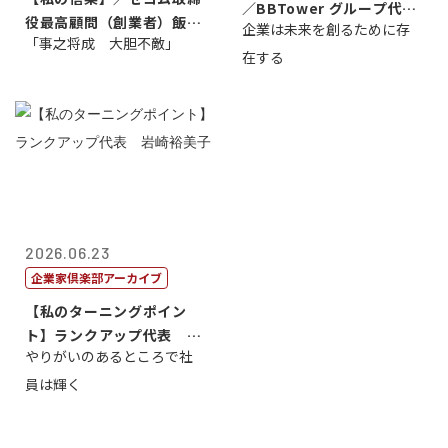
／BBTower グループ代表
役最高顧問（創業者）飯田
企業は未来を創るために存
藤...
「事之将成 大胆不敵」
亮
在する
2026.06.23
企業家倶楽部アーカイブ
【私のターニングポイン
ト】ランクアップ代表 岩
やりがいのあるところで社
崎裕美子
員は輝く