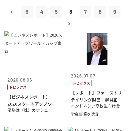
3
4
5
6
7
8
9
2026.07.07
2026.08.06
トピックス
トピックス
【レポート】ファーストリ
【ビジネスレポート】
テイリング財団 柳井正
2026スタートアップワー
インドネシア高校生向け奨
理事長
優勝は（株）カウシェ
ルドカップ東京
学金事業を実施