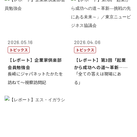
2026.05.16
2026.04.06
トピックス
トピックス
【レポート】企業家倶楽部
【レポート】第3回「起業
会員勉強会
から成功への道～革新―挑
長崎にジャパネットたかたを
「全ての答えは現場にあ
戦の先にある...
訪ねて～視察訪問記
る」